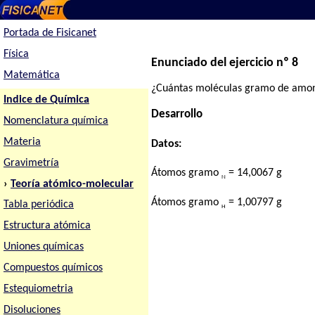
Portada de Fisicanet
Física
Enunciado del ejercicio nº 8
Matemática
¿Cuántas moléculas gramo de amoní
Indice de Química
Desarrollo
Nomenclatura química
Materia
Datos:
Gravimetría
Átomos gramo
= 14,0067 g
N
›
Teoría atómico-molecular
Átomos gramo
= 1,00797 g
Tabla periódica
H
Estructura atómica
Uniones químicas
Compuestos químicos
Estequiometria
Disoluciones