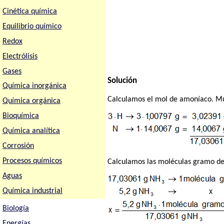
Cinética química
Equilibrio químico
Redox
Electrólisis
Gases
Solución
Química inorgánica
Calculamos el mol de amoníaco. Mul
Química orgánica
Bioquímica
Química analítica
Corrosión
Procesos químicos
Calculamos las moléculas gramo d
Aguas
Química industrial
Biología
Energías