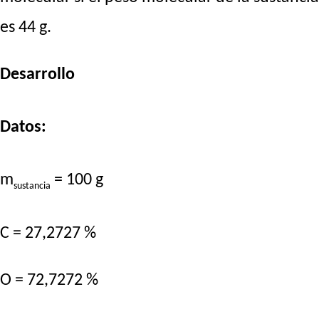
es 44 g.
Desarrollo
Datos:
m
= 100 g
sustancia
C = 27,2727 %
O = 72,7272 %