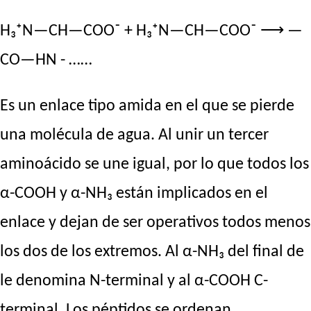
H₃⁺N—CH—COO⁻ + H₃⁺N—CH—COO⁻ ⟶ —
CO—HN - ……
Es un enlace tipo amida en el que se pierde
una molécula de agua. Al unir un tercer
aminoácido se une igual, por lo que todos los
α-COOH y α-NH₃ están implicados en el
enlace y dejan de ser operativos todos menos
los dos de los extremos. Al α-NH₃ del final de
le denomina N-terminal y al α-COOH C-
terminal. Los péptidos se ordenan