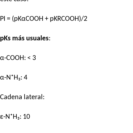
PI = (pKαCOOH + pKRCOOH)/2
pKs más usuales
:
α-COOH: < 3
α-N⁺H₃: 4
Cadena lateral:
ε-N⁺H₃: 10