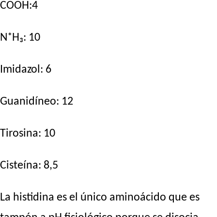
COOH:4
N⁺H₃: 10
Imidazol: 6
Guanidíneo: 12
Tirosina: 10
Cisteína: 8,5
La histidina es el único aminoácido que es