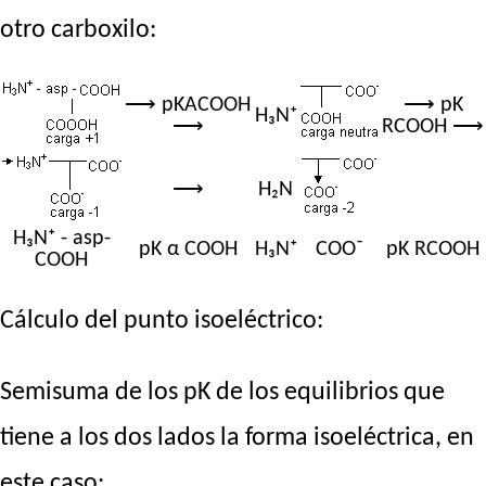
otro carboxilo:
⟶ pKACOOH
⟶ pK
H₃N⁺
⟶
RCOOH ⟶
⟶
H₂N
H₃N⁺ - asp-
pK α COOH
H₃N⁺
COO⁻
pK RCOOH
COOH
Cálculo del punto isoeléctrico:
Semisuma de los pK de los equilibrios que
tiene a los dos lados la forma isoeléctrica, en
este caso: