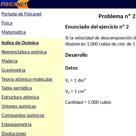
Portada de Fisicanet
Problema nº 2 
Física
Enunciado del ejercicio nº 2
Matemática
Si la velocidad de descomposición d
Indice de Química
disolverán 1.000 cubos de cinc de 
Nomenclatura química
Desarrollo
Materia
Datos:
Gravimetría
Teoría atómico-molecular
V₁ = 1 dm³
Tabla periódica
V₂ = 1 cm³
Estructura atómica
Cantidad = 1.000 cubos
Uniones químicas
Compuestos químicos
Estequiometria
Disoluciones