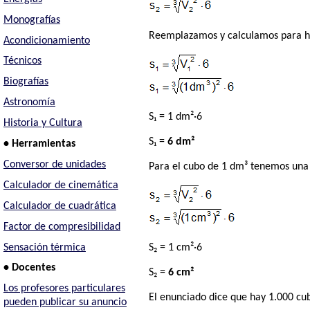
Monografías
Reemplazamos y calculamos para hal
Acondicionamiento
Técnicos
Biografías
Astronomía
S₁ = 1 dm²·6
Historia y Cultura
S₁ =
6 dm²
• Herramientas
Conversor de unidades
Para el cubo de 1 dm³ tenemos una 
Calculador de cinemática
Calculador de cuadrática
Factor de compresibilidad
Sensación térmica
S₂ = 1 cm²·6
• Docentes
S₂ =
6 cm²
Los profesores particulares
El enunciado dice que hay 1.000 cub
pueden publicar su anuncio