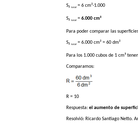
S₂
= 6 cm²·1.000
total
S₂
=
6.000 cm²
total
Para poder comparar las superficies
S₂
= 6.000 cm² = 60 dm²
total
Para los 1.000 cubos de 1 cm³ tene
Comparamos:
R = 10
Respuesta:
el aumento de superfici
Resolvió:
Ricardo Santiago Netto
. A