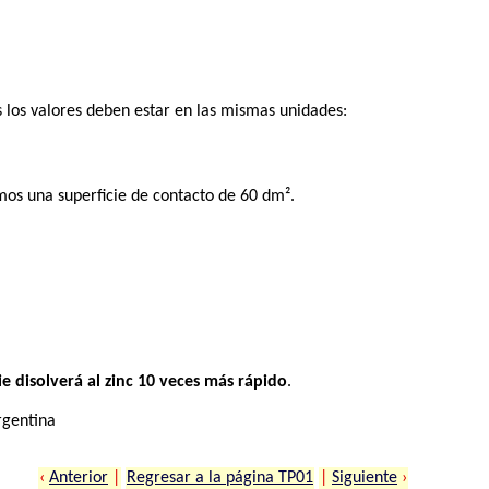
 los valores deben estar en las mismas unidades:
mos una superficie de contacto de 60 dm².
e disolverá al zinc 10 veces más rápido
.
rgentina
‹
Anterior
|
Regresar a la página TP01
|
Siguiente
›