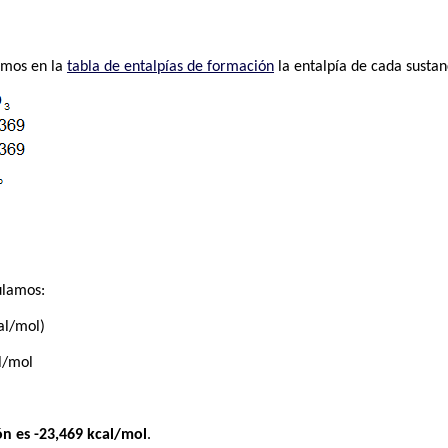
amos en la
tabla de entalpías de formación
la entalpía de cada sustan
ulamos:
al/mol)
l/mol
ión es -23,469 kcal/mol
.