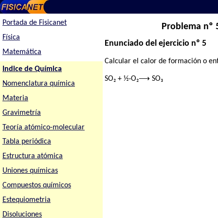
Portada de Fisicanet
Problema nº 5
Física
Enunciado del ejercicio nº 5
Matemática
Calcular el calor de formación o ent
Indice de Química
SO₂ + ½·O₂⟶ SO₃
Nomenclatura química
Materia
Gravimetría
Teoría atómico-molecular
Tabla periódica
Estructura atómica
Uniones químicas
Compuestos químicos
Estequiometria
Disoluciones