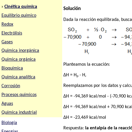
›
Cinética química
Solución
Equilibrio químico
Dada la reacción equilibrada, busc
Redox
Electrólisis
Gases
Química inorgánica
Química orgánica
Planteamos la ecuación:
Bioquímica
ΔH = Hₚ - Hᵣ
Química analítica
Reemplazamos por los datos y calc
Corrosión
Procesos químicos
ΔH = -94,369 kcal/mol - (-70,900 kc
Aguas
ΔH = -94,369 kcal/mol + 70,900 kca
Química industrial
ΔH = -23,469 kcal/mol
Biología
Respuesta:
la entalpía de la reacc
Energías