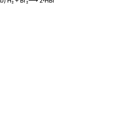
b) H₂ + Br₂⟶ 2·HBr