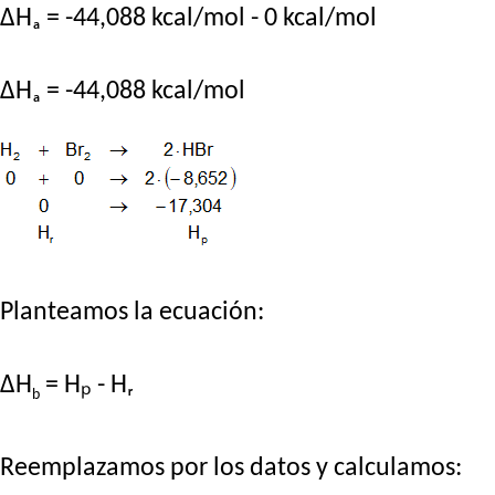
ΔHₐ = -44,088 kcal/mol - 0 kcal/mol
ΔHₐ = -44,088 kcal/mol
Planteamos la ecuación:
ΔH
= Hₚ - Hᵣ
b
Reemplazamos por los datos y calculamos: