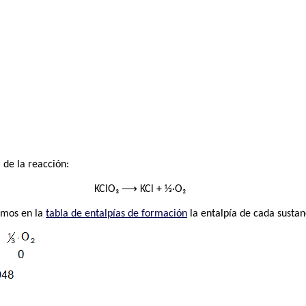
 de la reacción:
KClO₃ ⟶ KCl + ⅓·O₂
amos en la
tabla de entalpías de formación
la entalpía de cada sustan