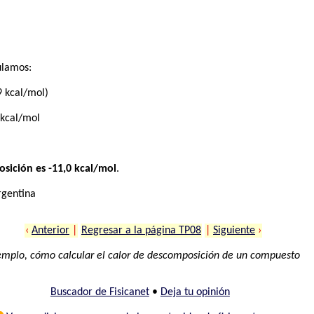
ulamos:
9 kcal/mol)
 kcal/mol
osición es -11,0 kcal/mol
.
rgentina
‹
Anterior
|
Regresar a la página TP08
|
Siguiente
›
emplo, cómo calcular el calor de descomposición de un compuesto
Buscador de Fisicanet
•
Deja tu opinión