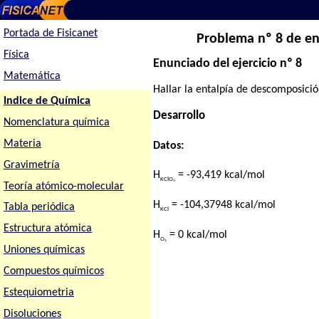
Portada de Fisicanet
Problema nº 8 de en
Física
Enunciado del ejercicio nº 8
Matemática
Hallar la entalpía de descomposició
Indice de Química
Desarrollo
Nomenclatura química
Materia
Datos:
Gravimetría
H
= -93,419 kcal/mol
KClO₃
Teoría atómico-molecular
H
= -104,37948 kcal/mol
Tabla periódica
KCl
Estructura atómica
H
= 0 kcal/mol
O₂
Uniones químicas
Compuestos químicos
Estequiometria
Disoluciones