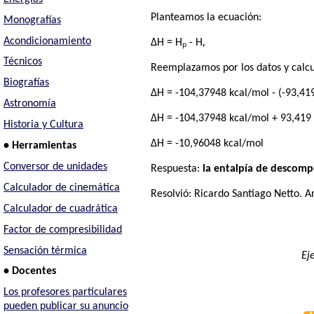
Planteamos la ecuación:
Monografías
Acondicionamiento
ΔH = Hₚ - Hᵣ
Técnicos
Reemplazamos por los datos y calc
Biografías
ΔH = -104,37948 kcal/mol - (-93,41
Astronomía
ΔH = -104,37948 kcal/mol + 93,419
Historia y Cultura
ΔH = -10,96048 kcal/mol
• Herramientas
Conversor de unidades
Respuesta:
la entalpía de descomp
Calculador de cinemática
Resolvió:
Ricardo Santiago Netto
. A
Calculador de cuadrática
Factor de compresibilidad
Sensación térmica
Ej
• Docentes
Los profesores particulares
pueden publicar su anuncio