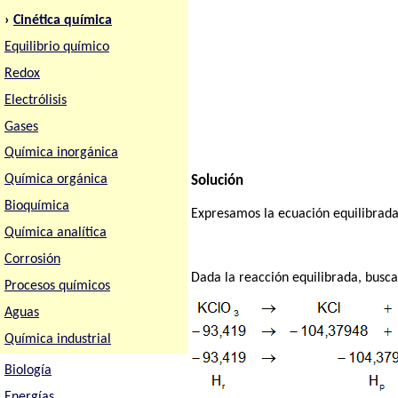
›
Cinética química
Equilibrio químico
Redox
Electrólisis
Gases
Química inorgánica
Química orgánica
Solución
Bioquímica
Expresamos la ecuación equilibrada
Química analítica
Corrosión
Dada la reacción equilibrada, busc
Procesos químicos
Aguas
Química industrial
Biología
Energías