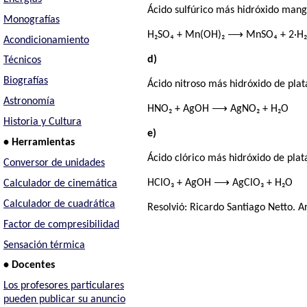
Ácido sulfúrico más hidróxido man
Monografías
H₂SO₄ + Mn(OH)₂ ⟶ MnSO₄ + 2·H
Acondicionamiento
d)
Técnicos
Biografías
Ácido nitroso más hidróxido de plat
Astronomía
HNO₂ + AgOH ⟶ AgNO₂ + H₂O
Historia y Cultura
e)
• Herramientas
Ácido clórico más hidróxido de plat
Conversor de unidades
HClO₃ + AgOH ⟶ AgClO₃ + H₂O
Calculador de cinemática
Calculador de cuadrática
Resolvió:
Ricardo Santiago Netto
. A
Factor de compresibilidad
Sensación térmica
• Docentes
Los profesores particulares
pueden publicar su anuncio