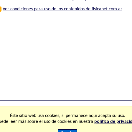
⚠
Ver condiciones para uso de los contenidos de fisicanet.com.ar
ones
FAQ
M
Éste sitio web usa cookies, si permanece aquí acepta su uso.
uede leer más sobre el uso de cookies en nuestra
política de privaci
Copyright © 2.000-2.028 Fisicanet ® Todos los derechos reservados