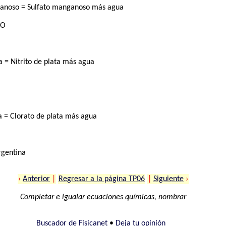
ganoso = Sulfato manganoso más agua
₂O
a = Nitrito de plata más agua
a = Clorato de plata más agua
rgentina
‹
Anterior
|
Regresar a la página TP06
|
Siguiente
›
Completar e igualar ecuaciones químicas, nombrar
Buscador de Fisicanet
•
Deja tu opinión