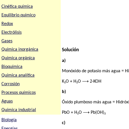
Cinética química
Equilibrio químico
Redox
Electrólisis
Gases
Química inorgánica
Solución
Química orgánica
a)
Bioquímica
Monóxido de potasio más agua = Hi
Química analítica
K₂O + H₂O ⟶ 2·KOH
Corrosión
b)
Procesos químicos
Aguas
Óxido plumboso más agua = Hidróx
Química industrial
PbO + H₂O ⟶ Pb(OH)₂
Biología
c)
Energías