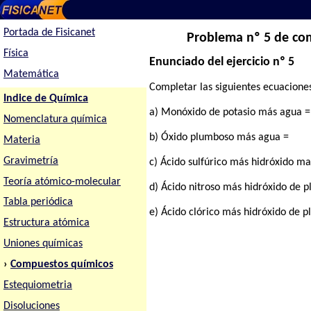
Portada de Fisicanet
Problema nº 5 de com
Física
Enunciado del ejercicio nº 5
Matemática
Completar las siguientes ecuaciones
Indice de Química
a) Monóxido de potasio más agua =
Nomenclatura química
b) Óxido plumboso más agua =
Materia
Gravimetría
c) Ácido sulfúrico más hidróxido m
Teoría atómico-molecular
d) Ácido nitroso más hidróxido de p
Tabla periódica
e) Ácido clórico más hidróxido de p
Estructura atómica
Uniones químicas
›
Compuestos químicos
Estequiometria
Disoluciones