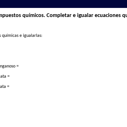
puestos químicos. Completar e igualar ecuaciones q
 químicas e igualarlas:
anganoso =
lata =
lata =