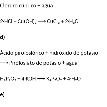
Cloruro cúprico + agua
2·HCl + Cu(OH)₂ ⟶ CuCl₂ + 2·H₂O
d)
Ácido pirofosfórico + hidróxido de potasio
⟶ Pirofosfato de potasio + agua
H₄P₂O₇ + 4·KOH ⟶ K₄P₂O₇ + 4·H₂O
e)