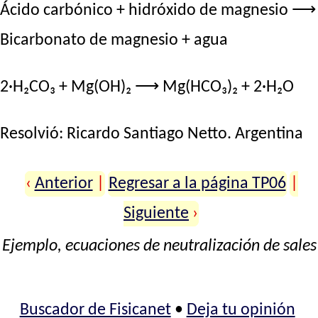
Ácido carbónico + hidróxido de magnesio ⟶
Bicarbonato de magnesio + agua
2·H₂CO₃ + Mg(OH)₂ ⟶ Mg(HCO₃)₂ + 2·H₂O
Resolvió:
Ricardo Santiago Netto
. Argentina
‹
Anterior
|
Regresar a la página TP06
|
Siguiente
›
Ejemplo, ecuaciones de neutralización de sales
Buscador de Fisicanet
•
Deja tu opinión