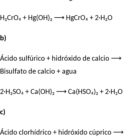
H₂CrO₄ + Hg(OH)₂ ⟶ HgCrO₄ + 2·H₂O
b)
Ácido sulfúrico + hidróxido de calcio ⟶
Bisulfato de calcio + agua
2·H₂SO₄ + Ca(OH)₂ ⟶ Ca(HSO₄)₂ + 2·H₂O
c)
Ácido clorhídrico + hidróxido cúprico ⟶