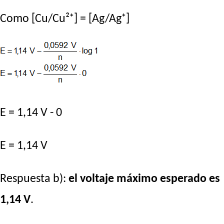
Como [Cu/Cu²⁺] = [Ag/Ag⁺]
E = 1,14 V - 0
E = 1,14 V
Respuesta b):
el voltaje máximo esperado es
1,14 V
.