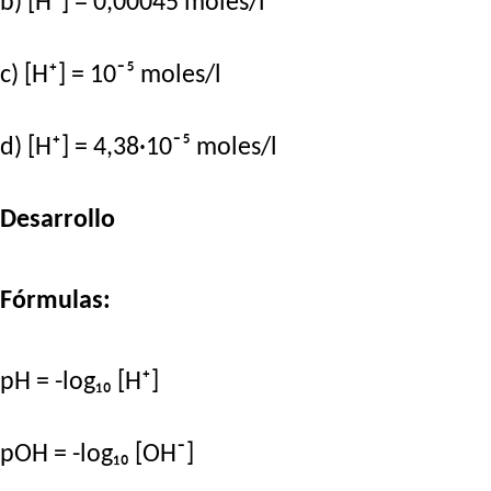
b) [H⁺] = 0,00045 moles/l
c) [H⁺] = 10⁻⁵ moles/l
d) [H⁺] = 4,38·10⁻⁵ moles/l
Desarrollo
Fórmulas:
pH = -log₁₀ [H⁺]
pOH = -log₁₀ [OH⁻]