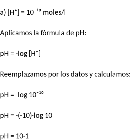
a) [H⁺] = 10⁻¹⁰ moles/l
Aplicamos la fórmula de pH:
pH = -log [H⁺]
Reemplazamos por los datos y calculamos:
pH = -log 10⁻¹⁰
pH = -(-10)·log 10
pH = 10·1