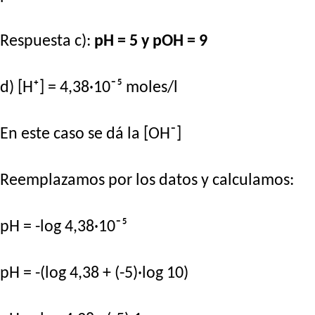
Respuesta c):
pH = 5 y pOH = 9
d) [H⁺] = 4,38·10⁻⁵ moles/l
En este caso se dá la [OH⁻]
Reemplazamos por los datos y calculamos:
pH = -log 4,38·10⁻⁵
pH = -(log 4,38 + (-5)·log 10)