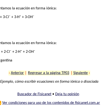
ntamos la ecuación en forma iónica:
+ 3·Cl⁻ + 3·H⁺ + 3·OH⁻
ntamos la ecuación en forma iónica:
+ 2·Cl⁻ + 2·H⁺ + 2·OH⁻
rgentina
‹
Anterior
|
Regresar a la página TP03
|
Siguiente
›
Ejemplo, cómo escribir ecuaciones en forma iónica o disociada
Buscador de Fisicanet
•
Deja tu opinión
⚠
Ver condiciones para uso de los contenidos de fisicanet.com.ar