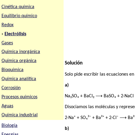
Cinética química
Equilibrio químico
Redox
›
Electrólisis
Gases
Química inorgánica
Química orgánica
Solución
Bioquímica
Solo pide escribir las ecuaciones en
Química analítica
a)
Corrosión
Na₂SO₄ + BaCl₂ ⟶ BaSO₄ + 2·NaCl
Procesos químicos
Aguas
Disociamos las moléculas y represe
Química industrial
2·Na⁺ + SO₄²⁻ + Ba²⁺ + 2·Cl⁻ ⟶ Ba²⁺
Biología
b)
Energías