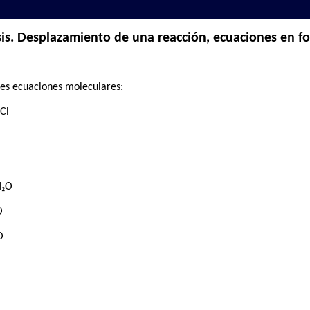
sis. Desplazamiento de una reacción, ecuaciones en fo
ntes ecuaciones moleculares:
Cl
H₂O
O
O