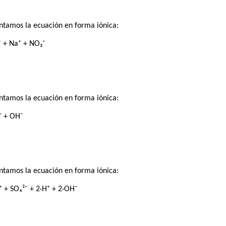
ntamos la ecuación en forma iónica:
⁻ + Na⁺ + NO₃⁻
ntamos la ecuación en forma iónica:
⁺ + OH⁻
O
ntamos la ecuación en forma iónica:
 + SO₄²⁻ + 2·H⁺ + 2·OH⁻