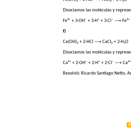
Disociamos las moléculas y represe
Fe³⁺ + 3·OH⁻ + 3·H⁺ + 3·Cl⁻ ⟶ Fe³⁺ 
f)
Ca(OH)₂ + 2·HCl ⟶ CaCl₂ + 2·H₂O
Disociamos las moléculas y represe
Ca²⁺ + 2·OH⁻ + 2·H⁺ + 2·Cl⁻ ⟶ Ca²⁺ 
Resolvió:
Ricardo Santiago Netto
. A