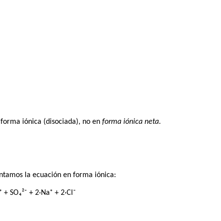
 forma iónica (disociada), no en
forma iónica neta
.
ntamos la ecuación en forma iónica:
 + SO₄²⁻ + 2·Na⁺ + 2·Cl⁻