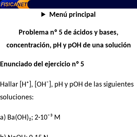
Menú principal
Problema nº 5 de ácidos y bases,
concentración, pH y pOH de una solución
Enunciado del ejercicio nº 5
Hallar [H⁺], [OH⁻], pH y pOH de las siguientes
soluciones:
a) Ba(OH)₂; 2·10⁻³ M