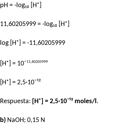
pH = -log₁₀ [H⁺]
11,60205999 = -log₁₀ [H⁺]
log [H⁺] = -11,60205999
11,60205999
[H⁺] = 10⁻
[H⁺] = 2,5·10⁻¹²
Respuesta:
[H⁺] = 2,5·10⁻¹² moles/l
.
b)
NaOH; 0,15 N