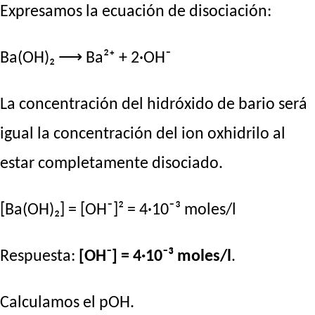
Expresamos la ecuación de disociación:
Ba(OH)₂ ⟶ Ba²⁺ + 2·OH⁻
La concentración del hidróxido de bario será
igual la concentración del ion oxhidrilo al
estar completamente disociado.
[Ba(OH)₂] = [OH⁻]² = 4·10⁻³ moles/l
Respuesta:
[OH⁻] = 4·10⁻³ moles/l
.
Calculamos el pOH.