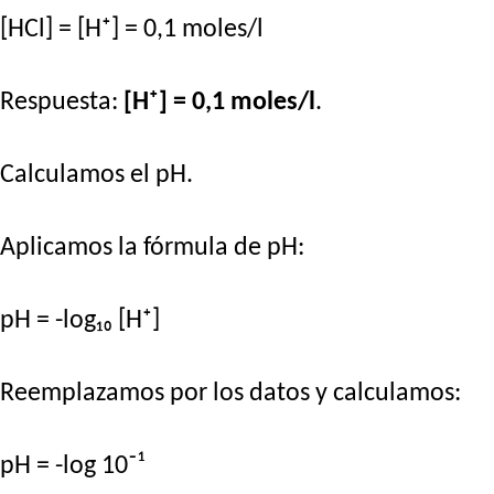
[HCl] = [H⁺] = 0,1 moles/l
Respuesta:
[H⁺] = 0,1 moles/l
.
Calculamos el pH.
Aplicamos la fórmula de pH:
pH = -log₁₀ [H⁺]
Reemplazamos por los datos y calculamos:
pH = -log 10⁻¹