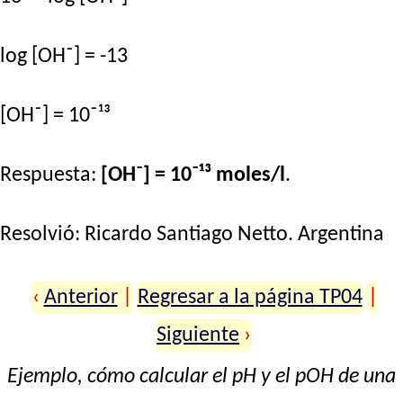
log [OH⁻] = -13
[OH⁻] = 10⁻¹³
Respuesta:
[OH⁻] = 10⁻¹³ moles/l
.
Resolvió:
Ricardo Santiago Netto
. Argentina
‹
Anterior
|
Regresar a la página TP04
|
Siguiente
›
Ejemplo, cómo calcular el pH y el pOH de una