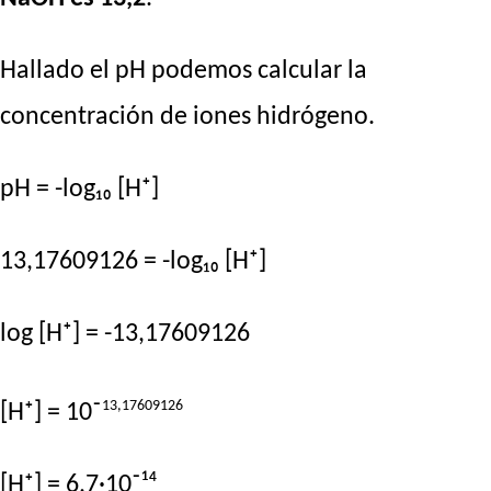
Hallado el pH podemos calcular la
concentración de iones hidrógeno.
pH = -log₁₀ [H⁺]
13,17609126 = -log₁₀ [H⁺]
log [H⁺] = -13,17609126
13,17609126
[H⁺] = 10⁻
[H⁺] = 6,7·10⁻¹⁴