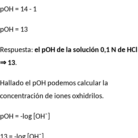
pOH = 14 - 1
pOH = 13
Respuesta:
el pOH de la solución 0,1 N de HCl
⇒ 13
.
Hallado el pOH podemos calcular la
concentración de iones oxhidrilos.
pOH = -log [OH⁻]
13 = -log [OH⁻]