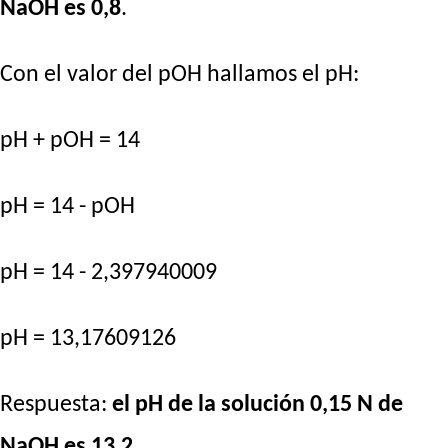
NaOH es 0,8
.
Con el valor del pOH hallamos el pH:
pH + pOH = 14
pH = 14 - pOH
pH = 14 - 2,397940009
pH = 13,17609126
Respuesta:
el pH de la solución 0,15 N de
NaOH es 13,2
.