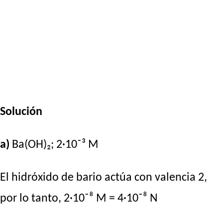
Solución
a)
Ba(OH)₂; 2·10⁻³ M
El hidróxido de bario actúa con valencia 2,
por lo tanto, 2·10⁻⁸ M = 4·10⁻⁸ N