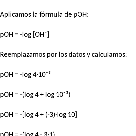
Aplicamos la fórmula de pOH:
pOH = -log [OH⁻]
Reemplazamos por los datos y calculamos:
pOH = -log 4·10⁻³
pOH = -(log 4 + log 10⁻³)
pOH = -[log 4 + (-3)·log 10]
pOH = -(log 4 - 3·1)