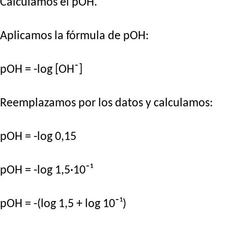
Calculamos el pOH.
Aplicamos la fórmula de pOH:
pOH = -log [OH⁻]
Reemplazamos por los datos y calculamos:
pOH = -log 0,15
pOH = -log 1,5·10⁻¹
pOH = -(log 1,5 + log 10⁻¹)