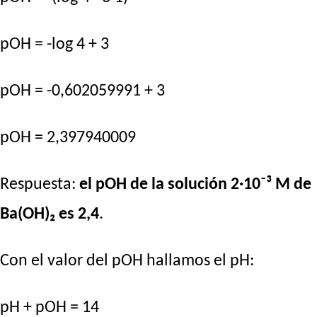
pOH = -log 4 + 3
pOH = -0,602059991 + 3
pOH = 2,397940009
Respuesta:
el pOH de la solución 2·10⁻³ M de
Ba(OH)₂ es 2,4
.
Con el valor del pOH hallamos el pH:
pH + pOH = 14