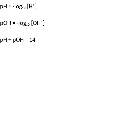
pH = -log₁₀ [H⁺]
pOH = -log₁₀ [OH⁻]
pH + pOH = 14