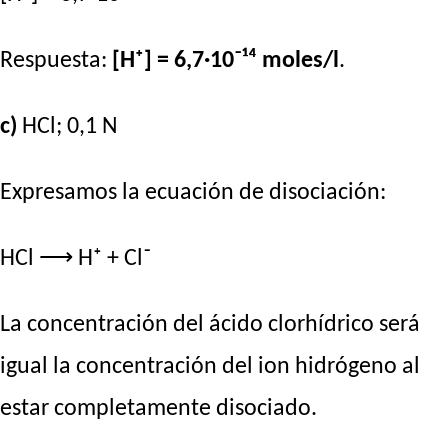
Respuesta:
[H⁺] = 6,7·10⁻¹⁴ moles/l
.
c)
HCl; 0,1 N
Expresamos la ecuación de disociación:
HCl ⟶ H⁺ + Cl⁻
La concentración del ácido clorhídrico será
igual la concentración del ion hidrógeno al
estar completamente disociado.