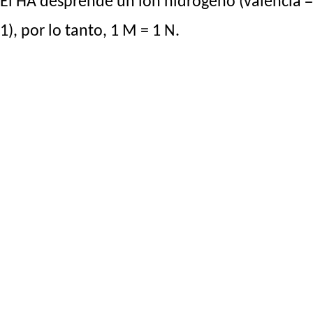
El HA desprende un ion hidrógeno (valencia =
1), por lo tanto, 1 M = 1 N.