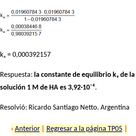
kₐ = 0,000392157
Respuesta:
la constante de equilibrio kₐ de la
solución 1 M de HA es 3,92·10⁻⁴
.
Resolvió:
Ricardo Santiago Netto
. Argentina
‹
Anterior
|
Regresar a la página TP05
|