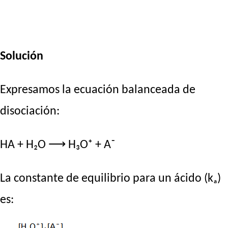
Solución
Expresamos la ecuación balanceada de
disociación:
HA + H₂O ⟶ H₃O⁺ + A⁻
La constante de equilibrio para un ácido (kₐ)
es: