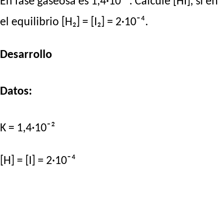
En fase gaseosa es 1,4·10⁻². Calcule [HI], si en
el equilibrio [H₂] = [I₂] = 2·10⁻⁴.
Desarrollo
Datos:
K = 1,4·10⁻²
[H] = [I] = 2·10⁻⁴