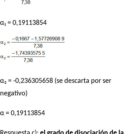
α₁ = 0,19113854
α₂ = -0,236305658 (se descarta por ser
negativo)
α = 0,19113854
Respuesta c):
el grado de disociación de la