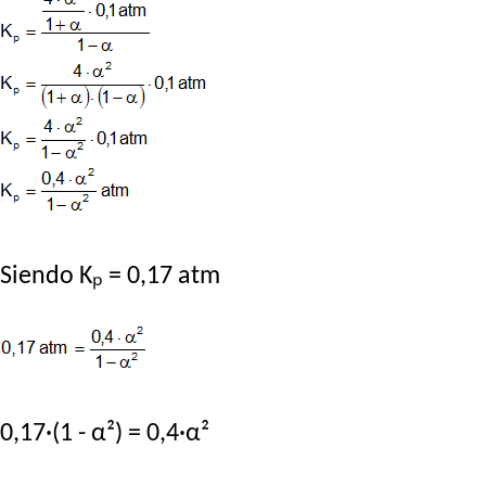
Siendo Kₚ = 0,17 atm
0,17·(1 - α²) = 0,4·α²