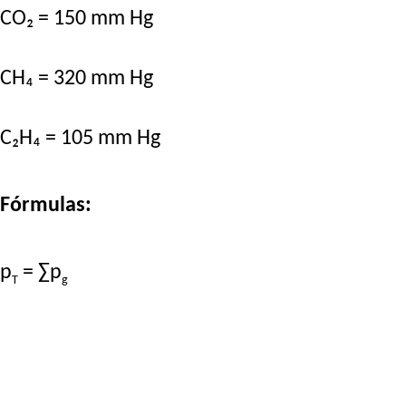
CO₂ = 150 mm Hg
CH₄ = 320 mm Hg
C₂H₄ = 105 mm Hg
Fórmulas:
p
= ∑p
T
g