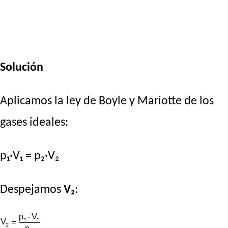
Solución
Aplicamos la ley de Boyle y Mariotte de los
gases ideales:
p₁·V₁ = p₂·V₂
Despejamos
V₂
: