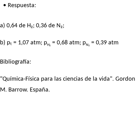
• Respuesta:
a) 0,64 de H₂; 0,36 de N₂;
b) pₜ = 1,07 atm; p
= 0,68 atm; p
= 0,39 atm
H₂
N₂
Bibliografía:
"Química-Física para las ciencias de la vida". Gordon
M. Barrow. España.