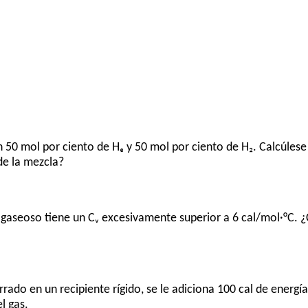
 50 mol por ciento de Hₑ y 50 mol por ciento de H₂. Calcúlese
de la mezcla?
 gaseoso tiene un Cᵥ excesivamente superior a 6 cal/mol·°C.
do en un recipiente rígido, se le adiciona 100 cal de energía 
l gas.