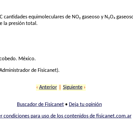
°C cantidades equimoleculares de NO₂ gaseoso y N₂O₄ gaseoso.
e la presión total.
scobedo
. México.
Administrador de Fisicanet).
‹
Anterior
|
Siguiente
›
Buscador de Fisicanet
•
Deja tu opinión
r condiciones para uso de los contenidos de fisicanet.com.ar