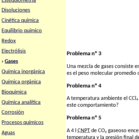
Estequiometria
Disoluciones
Cinética química
Equilibrio químico
Redox
Electrólisis
Problema nº 3
›
Gases
Una mezcla de gases consiste en
Química inorgánica
es el peso molecular promedio 
Química orgánica
Problema nº 4
Bioquímica
A temperatura ambiente el CCl₄
Química analítica
este comportamiento?
Corrosión
Problema nº 5
Procesos químicos
A 4 l
CNPT
de CO₂ gaseoso encerra
Aguas
temperatura y la presión final de