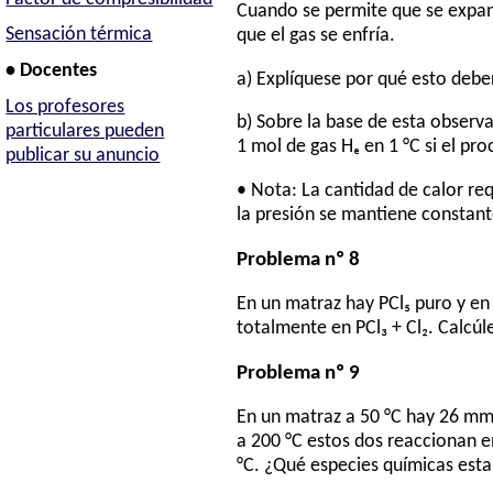
Cuando se permite que se expan
Sensación térmica
que el gas se enfría.
• Docentes
a) Explíquese por qué esto debe
Los profesores
b) Sobre la base de esta observ
particulares pueden
1 mol de gas Hₑ en 1 °C si el p
publicar su anuncio
• Nota: La cantidad de calor re
la presión se mantiene constant
Problema nº 8
En un matraz hay PCl₅ puro y en
totalmente en PCl₃ + Cl₂. Calcúl
Problema nº 9
En un matraz a 50 °C hay 26 mm 
a 200 °C estos dos reaccionan en
°C. ¿Qué especies químicas est