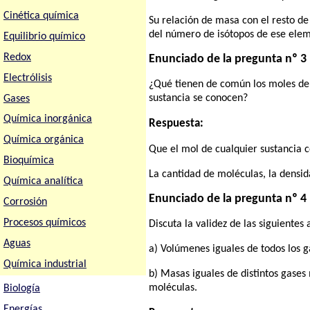
Cinética química
Su relación de masa con el resto d
del número de isótopos de ese elem
Equilibrio químico
Redox
Enunciado de la pregunta nº 3
Electrólisis
¿Qué tienen de común los moles de 
sustancia se conocen?
Gases
Química inorgánica
Respuesta:
Química orgánica
Que el mol de cualquier sustancia c
Bioquímica
La cantidad de moléculas, la densid
Química analítica
Enunciado de la pregunta nº 4
Corrosión
Procesos químicos
Discuta la validez de las siguientes
Aguas
a) Volúmenes iguales de todos los 
Química industrial
b) Masas iguales de distintos gase
moléculas.
Biología
Energías