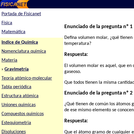
Portada de Fisicanet
Física
Enunciado de la pregunta nº 1
Matemática
Defina volumen molar, ¿qué tienen 
Indice de Química
temperatura?
Nomenclatura química
Respuesta:
Materia
El volumen molar es aquel, que en 
›
Gravimetría
gaseoso.
Teoría atómico-molecular
Que todos tienen la misma cantidad
Tabla periódica
Enunciado de la pregunta nº 2
Estructura atómica
¿Qué tienen de común los átomos g
Uniones químicas
de ese mismo elemento se conocen
Compuestos químicos
Respuesta:
Estequiometria
Disoluciones
Que el átomo gramo de cualquier e