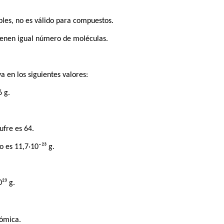
mples, no es válido para compuestos.
tienen igual número de moléculas.
a en los siguientes valores:
6 g.
ufre es 64.
 es 11,7·10⁻²³ g.
²³ g.
ómica.