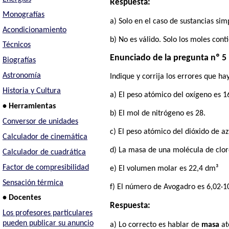
Respuesta:
Monografías
a) Solo en el caso de sustancias si
Acondicionamiento
b) No es válido. Solo los moles con
Técnicos
Enunciado de la pregunta nº 5
Biografías
Astronomía
Indique y corrija los errores que hay
Historia y Cultura
a) El peso atómico del oxígeno es 1
• Herramientas
b) El mol de nitrógeno es 28.
Conversor de unidades
c) El peso atómico del dióxido de az
Calculador de cinemática
d) La masa de una molécula de cloro
Calculador de cuadrática
Factor de compresibilidad
e) El volumen molar es 22,4 dm³
Sensación térmica
f) El número de Avogadro es 6,02·10
• Docentes
Respuesta:
Los profesores particulares
pueden publicar su anuncio
a) Lo correcto es hablar de
masa
at