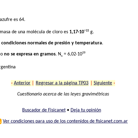
azufre es 64.
22
 masa de una molécula de cloro es
1,17·10⁻
g.
 condiciones normales de presión y temperatura
.
ro
no se expresa en gramos
. N
= 6,02·10²³
A
rgentina
‹
Anterior
|
Regresar a la página TP03
|
Siguiente
›
Cuestionario acerca de las leyes gravimétricas
Buscador de Fisicanet
•
Deja tu opinión
⚠
Ver condiciones para uso de los contenidos de fisicanet.com.ar