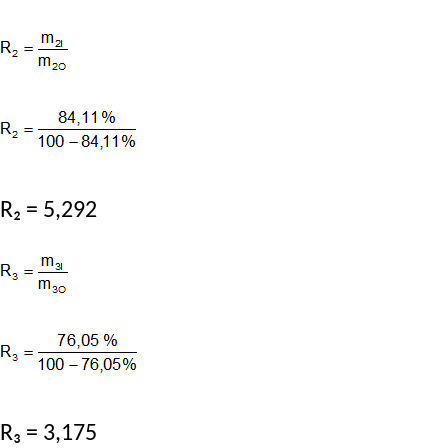
R₂ = 5,292
R₃ = 3,175