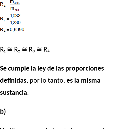
R₁ ≅ R₂ ≅ R₃ ≅ R₄
Se cumple la ley de las proporciones
definidas
, por lo tanto,
es la misma
sustancia
.
b)