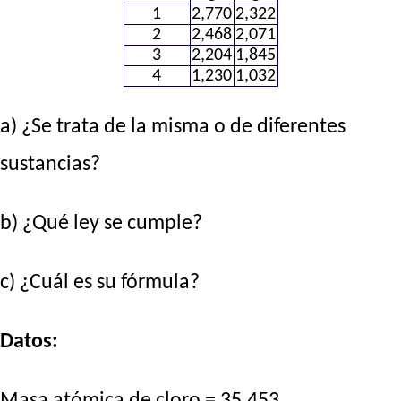
1
2,770
2,322
2
2,468
2,071
3
2,204
1,845
4
1,230
1,032
a) ¿Se trata de la misma o de diferentes
sustancias?
b) ¿Qué ley se cumple?
c) ¿Cuál es su fórmula?
Datos:
Masa atómica de cloro = 35,453