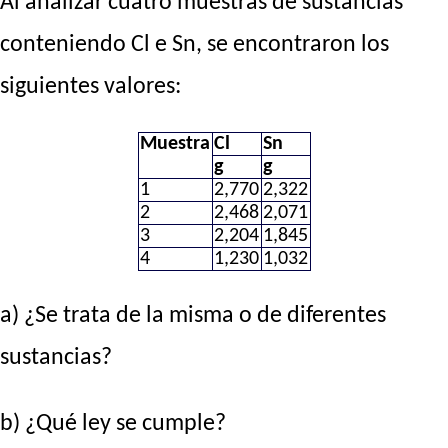
Al analizar cuatro muestras de sustancias
conteniendo Cl e Sn, se encontraron los
siguientes valores:
Muestra
Cl
Sn
g
g
1
2,770
2,322
2
2,468
2,071
3
2,204
1,845
4
1,230
1,032
a) ¿Se trata de la misma o de diferentes
sustancias?
b) ¿Qué ley se cumple?