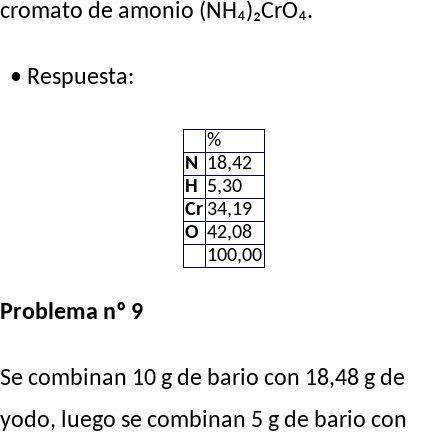
cromato de amonio (NH₄)₂CrO₄.
• Respuesta:
%
N
18,42
H
5,30
Cr
34,19
O
42,08
100,00
Problema nº 9
Se combinan 10 g de bario con 18,48 g de
yodo, luego se combinan 5 g de bario con