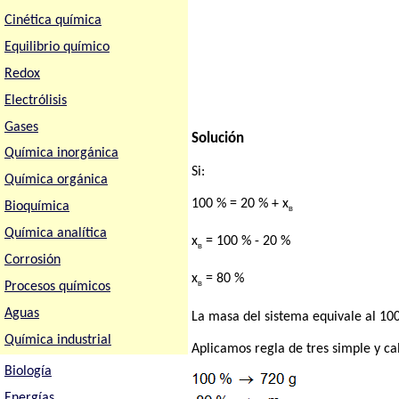
Cinética química
Equilibrio químico
Redox
Electrólisis
Gases
Solución
Química inorgánica
Si:
Química orgánica
100 % = 20 % + x
Bioquímica
B
Química analítica
x
= 100 % - 20 %
B
Corrosión
x
= 80 %
Procesos químicos
B
Aguas
La masa del sistema equivale al 10
Química industrial
Aplicamos regla de tres simple y c
Biología
Energías