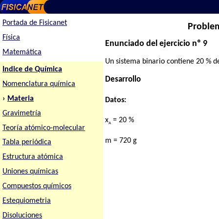
Portada de Fisicanet
Problem
Física
Enunciado del ejercicio nº 9
Matemática
Un sistema binario contiene 20 % d
Indice de Química
Desarrollo
Nomenclatura química
›
Materia
Datos:
Gravimetría
x
= 20 %
A
Teoría atómico-molecular
m = 720 g
Tabla periódica
Estructura atómica
Uniones químicas
Compuestos químicos
Estequiometria
Disoluciones