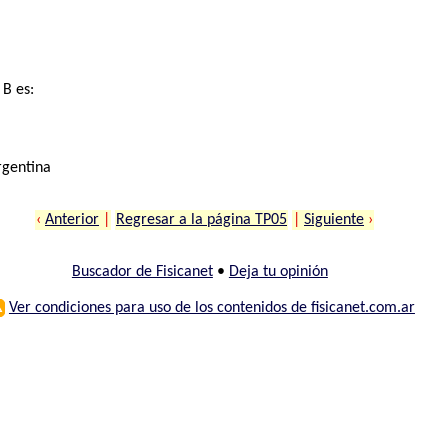
B es:
rgentina
‹
Anterior
|
Regresar a la página TP05
|
Siguiente
›
Buscador de Fisicanet
•
Deja tu opinión
⚠
Ver condiciones para uso de los contenidos de fisicanet.com.ar