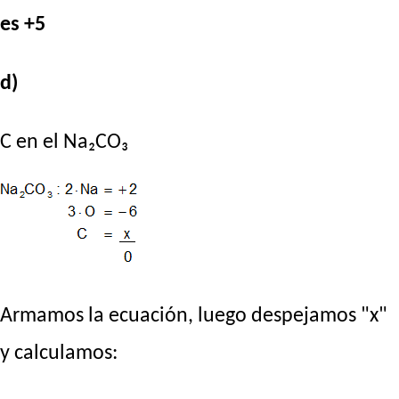
es +5
d)
C en el Na₂CO₃
Armamos la ecuación, luego despejamos "x"
y calculamos: