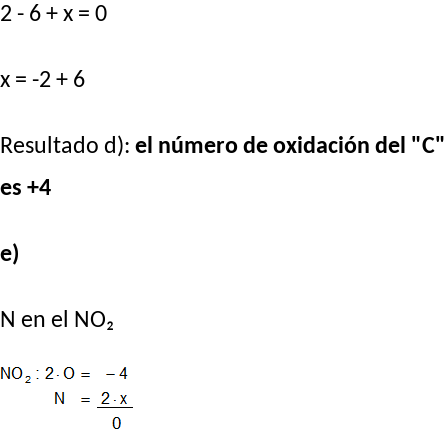
2 - 6 + x = 0
x = -2 + 6
Resultado d):
el número de oxidación del "C"
es +4
e)
N en el NO₂