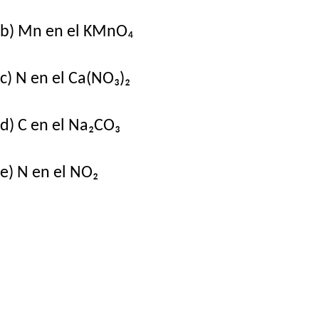
b) Mn en el KMnO₄
c) N en el Ca(NO₃)₂
d) C en el Na₂CO₃
e) N en el NO₂