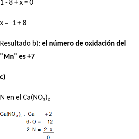
1 - 8 + x = 0
x = -1 + 8
Resultado b):
el número de oxidación del
"Mn" es +7
c)
N en el Ca(NO₃)₂