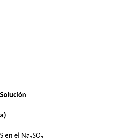
Solución
a)
S en el Na₂SO₃