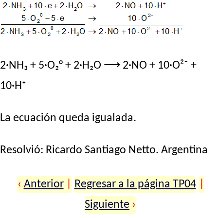
2·NH₃ + 5·O₂° + 2·H₂O ⟶ 2·NO + 10·O²⁻ +
10·H⁺
La ecuación queda igualada.
Resolvió:
Ricardo Santiago Netto
. Argentina
‹
Anterior
|
Regresar a la página TP04
|
Siguiente
›