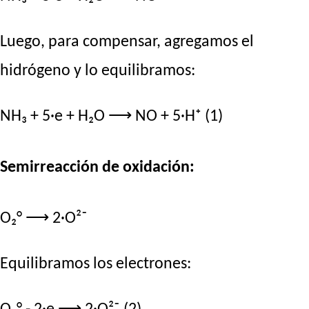
Luego, para compensar, agregamos el
hidrógeno y lo equilibramos:
NH₃ + 5·e + H₂O ⟶ NO + 5·H⁺ (1)
Semirreacción de oxidación:
O₂° ⟶ 2·O²⁻
Equilibramos los electrones: