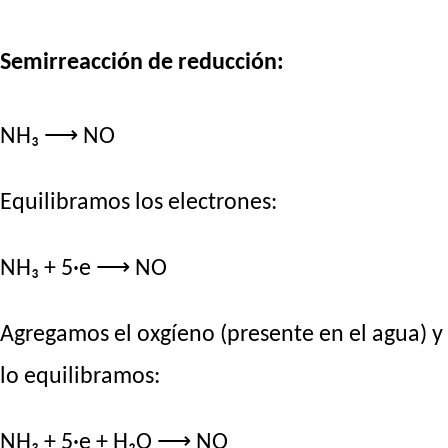
Semirreacción de reducción:
NH₃ ⟶ NO
Equilibramos los electrones:
NH₃ + 5·e ⟶ NO
Agregamos el oxgíeno (presente en el agua) y
lo equilibramos:
NH₃ + 5·e + H₂O ⟶ NO