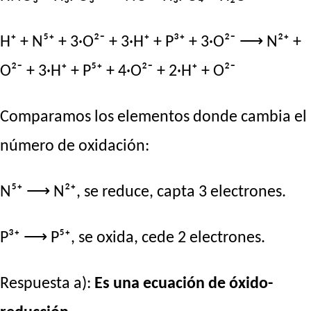
H⁺ + N⁵⁺ + 3·O²⁻ + 3·H⁺ + P³⁺ + 3·O²⁻ ⟶ N²⁺ +
O²⁻ + 3·H⁺ + P⁵⁺ + 4·O²⁻ + 2·H⁺ + O²⁻
Comparamos los elementos donde cambia el
número de oxidación:
N⁵⁺ ⟶ N²⁺, se reduce, capta 3 electrones.
P³⁺ ⟶ P⁵⁺, se oxida, cede 2 electrones.
Respuesta a):
Es una ecuación de óxido-