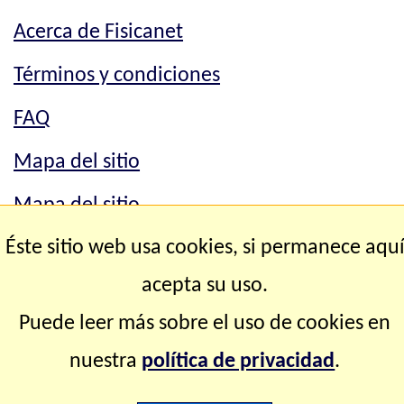
Acerca de Fisicanet
Términos y condiciones
FAQ
Mapa del sitio
Mapa del sitio
Éste sitio web usa cookies, si permanece aqu
Contacto
acepta su uso.
Copyright © 2.000-2.028 Fisicanet ® Todos los
Puede leer más sobre el uso de cookies en
derechos reservados
nuestra
política de privacidad
.