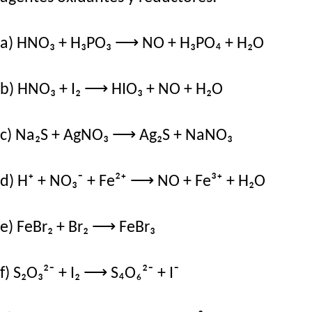
a) HNO₃ + H₃PO₃ ⟶ NO + H₃PO₄ + H₂O
b) HNO₃ + I₂ ⟶ HIO₃ + NO + H₂O
c) Na₂S + AgNO₃ ⟶ Ag₂S + NaNO₃
d) H⁺ + NO₃⁻ + Fe²⁺ ⟶ NO + Fe³⁺ + H₂O
e) FeBr₂ + Br₂ ⟶ FeBr₃
f) S₂O₃²⁻ + I₂ ⟶ S₄O₆²⁻ + I⁻