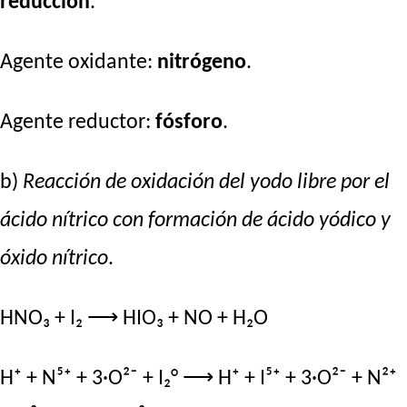
reducción
.
Agente oxidante:
nitrógeno
.
Agente reductor:
fósforo
.
b)
Reacción de oxidación del yodo libre por el
ácido nítrico con formación de ácido yódico y
óxido nítrico
.
HNO₃ + I₂ ⟶ HIO₃ + NO + H₂O
H⁺ + N⁵⁺ + 3·O²⁻ + I₂° ⟶ H⁺ + I⁵⁺ + 3·O²⁻ + N²⁺