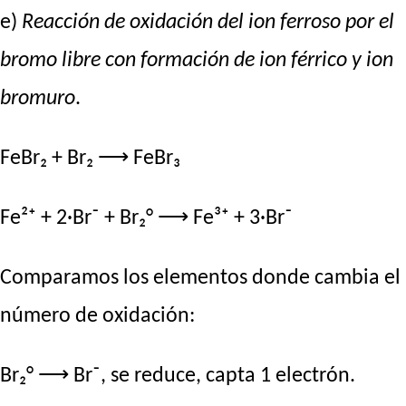
e)
Reacción de oxidación del ion ferroso por el
bromo libre con formación de ion férrico y ion
bromuro
.
FeBr₂ + Br₂ ⟶ FeBr₃
Fe²⁺ + 2·Br⁻ + Br₂° ⟶ Fe³⁺ + 3·Br⁻
Comparamos los elementos donde cambia el
número de oxidación:
Br₂° ⟶ Br⁻, se reduce, capta 1 electrón.