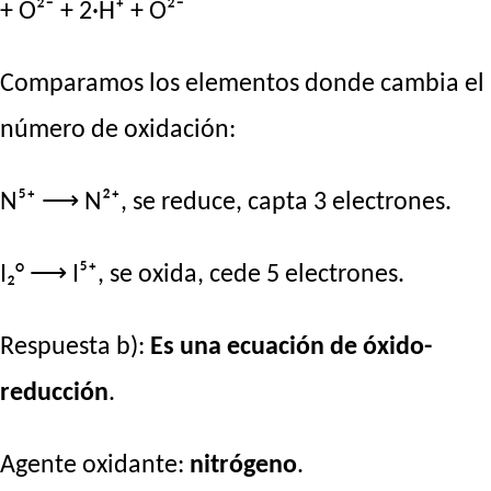
+ O²⁻ + 2·H⁺ + O²⁻
Comparamos los elementos donde cambia el
número de oxidación:
N⁵⁺ ⟶ N²⁺, se reduce, capta 3 electrones.
I₂° ⟶ I⁵⁺, se oxida, cede 5 electrones.
Respuesta b):
Es una ecuación de óxido-
reducción
.
Agente oxidante:
nitrógeno
.