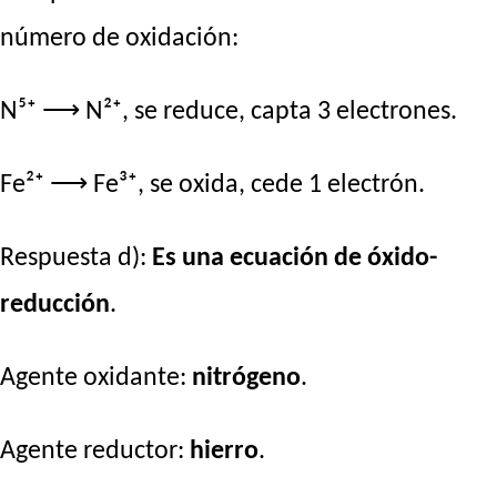
número de oxidación:
N⁵⁺ ⟶ N²⁺, se reduce, capta 3 electrones.
Fe²⁺ ⟶ Fe³⁺, se oxida, cede 1 electrón.
Respuesta d):
Es una ecuación de óxido-
reducción
.
Agente oxidante:
nitrógeno
.
Agente reductor:
hierro
.