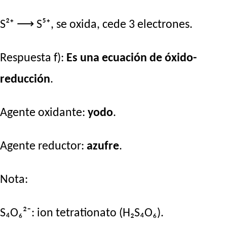
S²⁺ ⟶ S⁵⁺, se oxida, cede 3 electrones.
Respuesta f):
Es una ecuación de óxido-
reducción
.
Agente oxidante:
yodo
.
Agente reductor:
azufre
.
Nota:
S₄O₆²⁻: ion tetrationato (H₂S₄O₆).