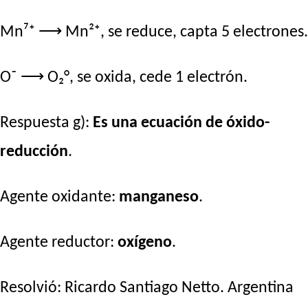
Mn⁷⁺ ⟶ Mn²⁺, se reduce, capta 5 electrones.
O⁻ ⟶ O₂°, se oxida, cede 1 electrón.
Respuesta g):
Es una ecuación de óxido-
reducción
.
Agente oxidante:
manganeso
.
Agente reductor:
oxígeno
.
Resolvió:
Ricardo Santiago Netto
. Argentina