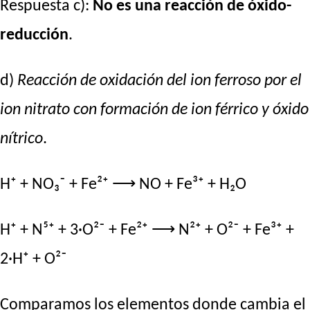
Respuesta c):
No es una reacción de óxido-
reducción
.
d)
Reacción de oxidación del ion ferroso por el
ion nitrato con formación de ion férrico y óxido
nítrico
.
H⁺ + NO₃⁻ + Fe²⁺ ⟶ NO + Fe³⁺ + H₂O
H⁺ + N⁵⁺ + 3·O²⁻ + Fe²⁺ ⟶ N²⁺ + O²⁻ + Fe³⁺ +
2·H⁺ + O²⁻
Comparamos los elementos donde cambia el