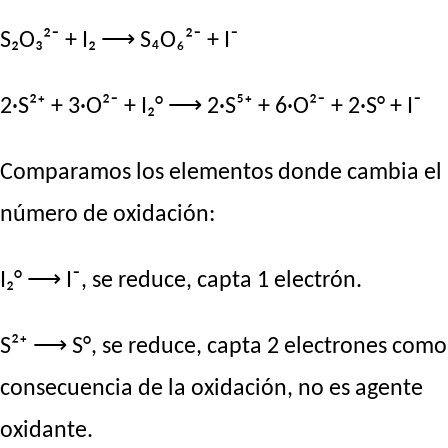
S₂O₃²⁻ + I₂ ⟶ S₄O₆²⁻ + I⁻
2·S²⁺ + 3·O²⁻ + I₂° ⟶ 2·S⁵⁺ + 6·O²⁻ + 2·S° + I⁻
Comparamos los elementos donde cambia el
número de oxidación:
I₂° ⟶ I⁻, se reduce, capta 1 electrón.
S²⁺ ⟶ S°, se reduce, capta 2 electrones como
consecuencia de la oxidación, no es agente
oxidante.