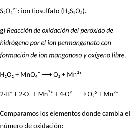
S₂O₃²⁻: ion tiosulfato (H₂S₂O₃).
g)
Reacción de oxidación del peróxido de
hidrógeno por el ion permanganato con
formación de ion manganoso y oxígeno libre
.
H₂O₂ + MnO₄⁻ ⟶ O₂ + Mn²⁺
2·H⁺ + 2·O⁻ + Mn⁷⁺ + 4·O²⁻ ⟶ O₂° + Mn²⁺
Comparamos los elementos donde cambia el
número de oxidación: