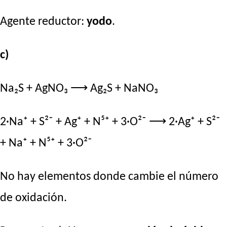
Agente reductor:
yodo
.
c)
Na₂S + AgNO₃ ⟶ Ag₂S + NaNO₃
2·Na⁺ + S²⁻ + Ag⁺ + N⁵⁺ + 3·O²⁻ ⟶ 2·Ag⁺ + S²⁻
+ Na⁺ + N⁵⁺ + 3·O²⁻
No hay elementos donde cambie el número
de oxidación.