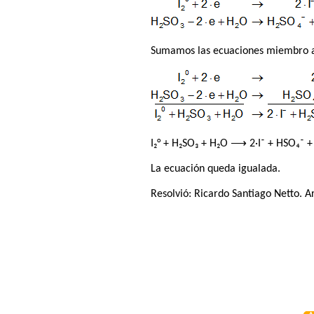
Sumamos las ecuaciones miembro 
I₂° + H₂SO₃ + H₂O ⟶ 2·I⁻ + HSO₄⁻ +
La ecuación queda igualada.
Resolvió:
Ricardo Santiago Netto
. A