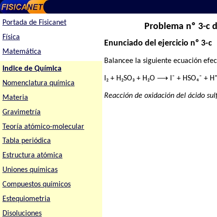
Portada de Fisicanet
Problema nº 3-c d
Física
Enunciado del ejercicio nº 3-c
Matemática
Balancee la siguiente ecuación efe
Indice de Química
I₂ + H₂SO₃ + H₂O ⟶ I⁻ + HSO₄⁻ + H
Nomenclatura química
Reacción de oxidación del ácido sulf
Materia
Gravimetría
Teoría atómico-molecular
Tabla periódica
Estructura atómica
Uniones químicas
Compuestos químicos
Estequiometria
Disoluciones