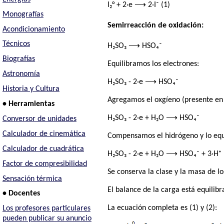
I₂° + 2·e ⟶ 2·I⁻ (1)
Monografías
Semirreacción de oxidación:
Acondicionamiento
Técnicos
H₂SO₃ ⟶ HSO₄⁻
Biografías
Equilibramos los electrones:
Astronomía
H₂SO₃ - 2·e ⟶ HSO₄⁻
Historia y Cultura
Agregamos el oxgíeno (presente en 
• Herramientas
H₂SO₃ - 2·e + H₂O ⟶ HSO₄⁻
Conversor de unidades
Calculador de cinemática
Compensamos el hidrógeno y lo equ
Calculador de cuadrática
H₂SO₃ - 2·e + H₂O ⟶ HSO₄⁻ + 3·H⁺ 
Factor de compresibilidad
Se conserva la clase y la masa de l
Sensación térmica
El balance de la carga está equilib
• Docentes
La ecuación completa es (1) y (2):
Los profesores particulares
pueden publicar su anuncio