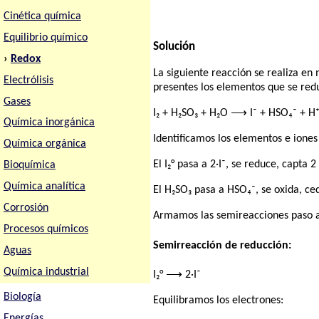
Cinética química
Equilibrio químico
Solución
›
Redox
La siguiente reacción se realiza e
Electrólisis
presentes los elementos que se redu
Gases
I₂ + H₂SO₃ + H₂O ⟶ I⁻ + HSO₄⁻ + H
Química inorgánica
Identificamos los elementos e iones
Química orgánica
El I₂° pasa a 2·I⁻, se reduce, capta 2
Bioquímica
Química analítica
El H₂SO₃ pasa a HSO₄⁻, se oxida, ce
Corrosión
Armamos las semireacciones paso a
Procesos químicos
Semirreacción de reducción:
Aguas
Química industrial
I₂° ⟶ 2·I⁻
Biología
Equilibramos los electrones:
Energías