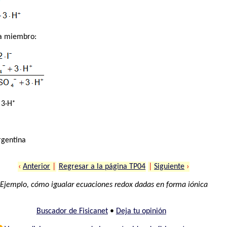
a miembro:
 3·H⁺
rgentina
‹
Anterior
|
Regresar a la página TP04
|
Siguiente
›
Ejemplo, cómo igualar ecuaciones redox dadas en forma iónica
Buscador de Fisicanet
•
Deja tu opinión