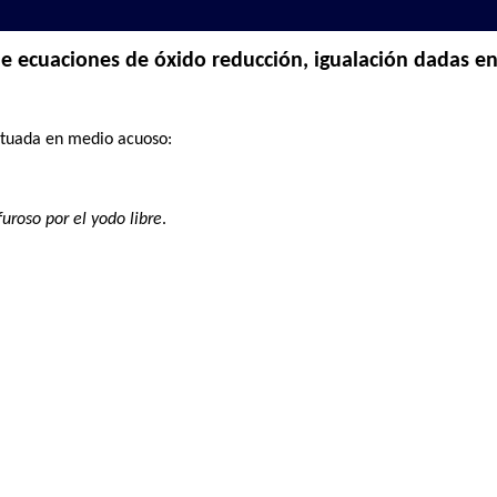
e ecuaciones de óxido reducción, igualación dadas en
ctuada en medio acuoso:
⁺
uroso por el yodo libre
.