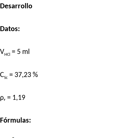
Desarrollo
Datos:
V
= 5 ml
HCl
C
= 37,23 %
Sc
ρᵣ = 1,19
Fórmulas: