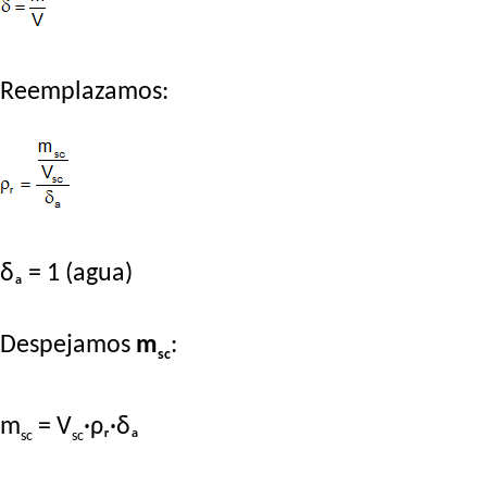
Reemplazamos:
δₐ = 1 (agua)
Despejamos
m
:
sc
m
= V
·ρᵣ·δₐ
sc
sc