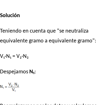
Solución
Teniendo en cuenta que "se neutraliza
equivalente gramo a equivalente gramo":
V₁·N₁ = V₂·N₂
Despejamos
N₁
: