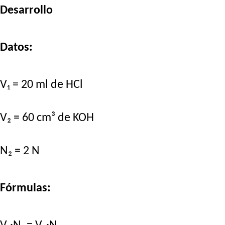
Desarrollo
Datos:
V₁ = 20 ml de HCl
V₂ = 60 cm³ de KOH
N₂ = 2 N
Fórmulas: