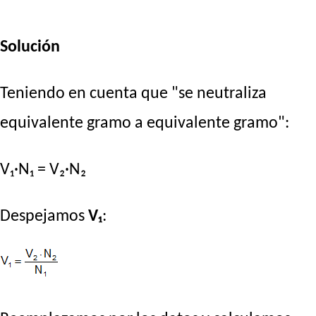
Solución
Teniendo en cuenta que "se neutraliza
equivalente gramo a equivalente gramo":
V₁·N₁ = V₂·N₂
Despejamos
V₁
: