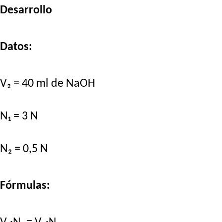
Desarrollo
Datos:
V₂ = 40 ml de NaOH
N₁ = 3 N
N₂ = 0,5 N
Fórmulas: