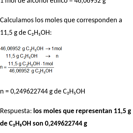
1 mol de alcohol etílico = 46,06952 g
Calculamos los moles que corresponden a
11,5 g de C₂H₅OH:
n = 0,249622744 g de C₂H₅OH
Respuesta:
los moles que representan 11,5 g
de C₂H₅OH son 0,249622744 g