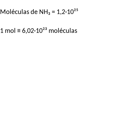
Moléculas de NH₃ = 1,2·10²⁵
1 mol ≡ 6,02·10²³ moléculas