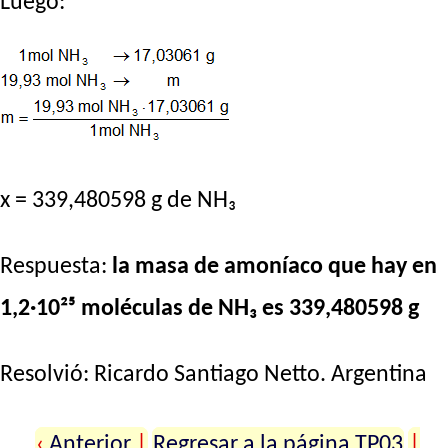
Luego:
x = 339,480598 g de NH₃
Respuesta:
la masa de amoníaco que hay en
1,2·10²⁵ moléculas de NH₃ es 339,480598 g
Resolvió:
Ricardo Santiago Netto
. Argentina
‹
Anterior
|
Regresar a la página TP03
|