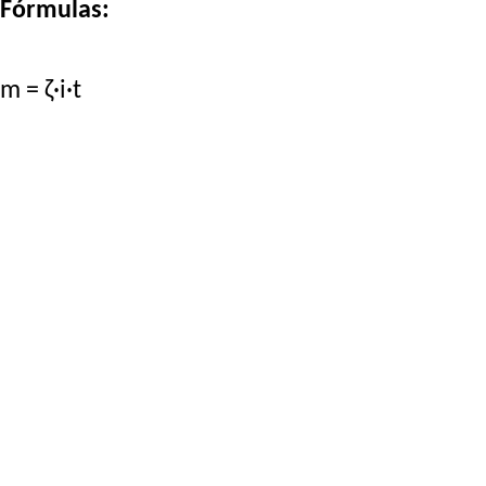
Fórmulas:
m = ζ·i·t