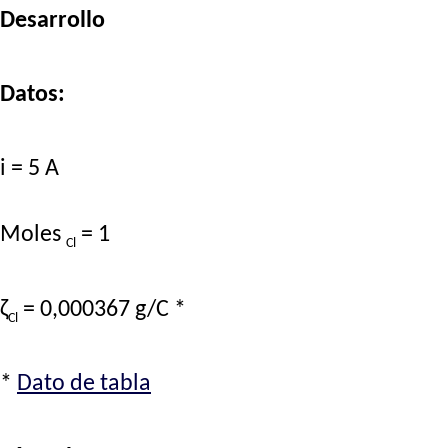
Desarrollo
Datos:
i = 5 A
Moles
= 1
Cl
ζ
= 0,000367 g/C *
Cl
*
Dato de tabla