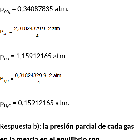
p
= 0,34087835 atm.
CO₂
p
= 1,15912165 atm.
CO
p
= 0,15912165 atm.
H₂O
Respuesta b):
la presión parcial de cada gas