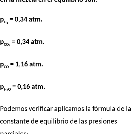
en la mezcla en el equilibrio son
.
p
= 0,34 atm.
H₂
p
= 0,34 atm.
CO₂
p
= 1,16 atm.
CO
p
= 0,16 atm.
H₂O
Podemos verificar aplicamos la fórmula de la
constante de equilibrio de las presiones