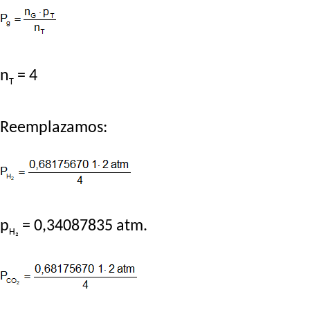
n
= 4
T
Reemplazamos:
p
= 0,34087835 atm.
H₂