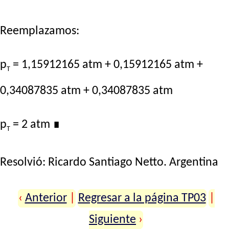
Reemplazamos:
p
= 1,15912165 atm + 0,15912165 atm +
T
0,34087835 atm + 0,34087835 atm
p
= 2 atm
∎
T
Resolvió:
Ricardo Santiago Netto
. Argentina
‹
Anterior
|
Regresar a la página TP03
|
Siguiente
›