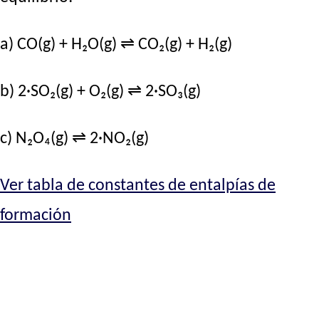
a) CO(g) + H₂O(g) ⇌ CO₂(g) + H₂(g)
b) 2·SO₂(g) + O₂(g) ⇌ 2·SO₃(g)
c) N₂O₄(g) ⇌ 2·NO₂(g)
Ver tabla de constantes de entalpías de
formación