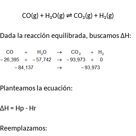
CO(g) + H₂O(g) ⇌ CO₂(g) + H₂(g)
Dada la reacción equilibrada, buscamos ΔH:
Planteamos la ecuación:
ΔH = Hp - Hr
Reemplazamos: