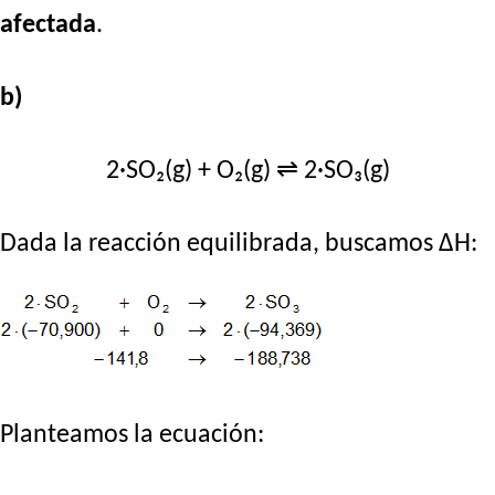
afectada
.
b)
2·SO₂(g) + O₂(g) ⇌ 2·SO₃(g)
Dada la reacción equilibrada, buscamos ΔH:
Planteamos la ecuación: