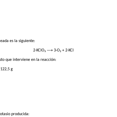
eada es la siguiente:
2·KClO₃ ⟶ 3·O₂ + 2·KCl
o que interviene en la reacción:
 122,5 g
otasio producida: