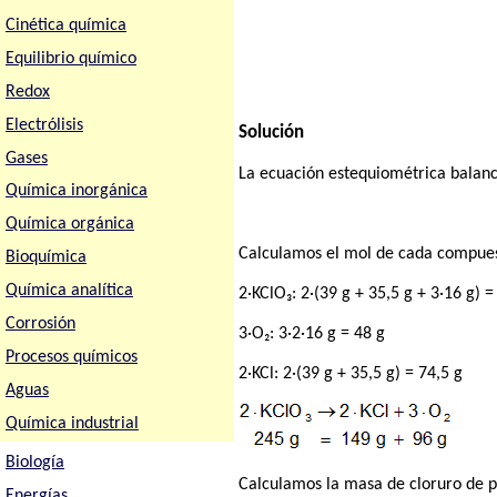
Cinética química
Equilibrio químico
Redox
Electrólisis
Solución
Gases
La ecuación estequiométrica balanc
Química inorgánica
Química orgánica
Calculamos el mol de cada compuest
Bioquímica
Química analítica
2·KClO₃: 2·(39 g + 35,5 g + 3·16 g) =
Corrosión
3·O₂: 3·2·16 g = 48 g
Procesos químicos
2·KCl: 2·(39 g + 35,5 g) = 74,5 g
Aguas
Química industrial
Biología
Calculamos la masa de cloruro de p
Energías