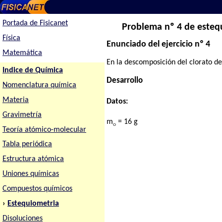
Portada de Fisicanet
Problema nº 4 de estequ
Física
Enunciado del ejercicio nº 4
Matemática
En la descomposición del clorato d
Indice de Química
Desarrollo
Nomenclatura química
Materia
Datos:
Gravimetría
m
= 16 g
O
Teoría atómico-molecular
Tabla periódica
Estructura atómica
Uniones químicas
Compuestos químicos
›
Estequiometria
Disoluciones