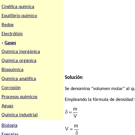
Cinética química
Equilibrio químico
Redox
Electrólisis
›
Gases
Química inorgánica
Química orgánica
Bioquímica
Solución
Química analítica
Corrosión
Se denomina "volumen molar" al q
Procesos químicos
Empleando la fórmula de densidad 
Aguas
Química industrial
Biología
Energías