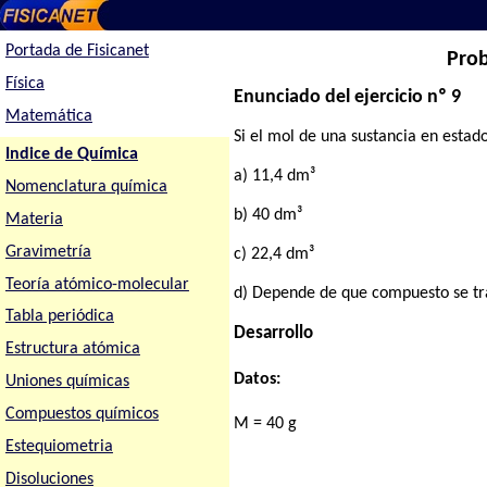
Portada de Fisicanet
Prob
Física
Enunciado del ejercicio nº 9
Matemática
Si el mol de una sustancia en esta
Indice de Química
a) 11,4 dm³
Nomenclatura química
b) 40 dm³
Materia
Gravimetría
c) 22,4 dm³
Teoría atómico-molecular
d) Depende de que compuesto se tr
Tabla periódica
Desarrollo
Estructura atómica
Datos:
Uniones químicas
Compuestos químicos
M = 40 g
Estequiometria
Disoluciones