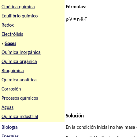
Cinética química
Fórmulas:
Equilibrio químico
p·V = n·R·T
Redox
Electrólisis
›
Gases
Química inorgánica
Química orgánica
Bioquímica
Química analítica
Corrosión
Procesos químicos
Aguas
Solución
Química industrial
Biología
En la condición inicial no hay masa
Energías