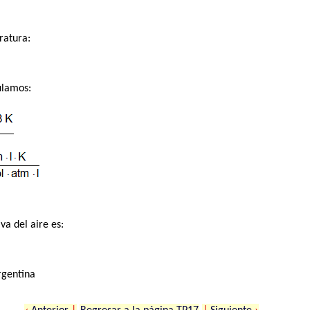
ratura:
ulamos:
va del aire es:
rgentina