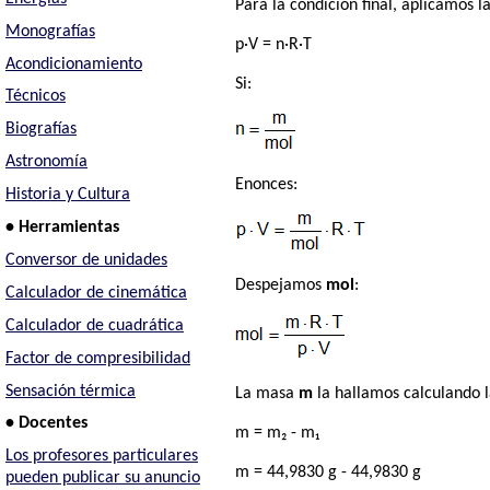
Para la condición final, aplicamos l
Monografías
p·V = n·R·T
Acondicionamiento
Si:
Técnicos
Biografías
Astronomía
Enonces:
Historia y Cultura
• Herramientas
Conversor de unidades
Despejamos
mol
:
Calculador de cinemática
Calculador de cuadrática
Factor de compresibilidad
Sensación térmica
La masa
m
la hallamos calculando l
• Docentes
m = m₂ - m₁
Los profesores particulares
m = 44,9830 g - 44,9830 g
pueden publicar su anuncio