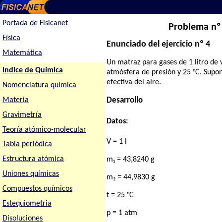
Portada de Fisicanet
Problema nº 
Física
Enunciado del ejercicio nº 4
Matemática
Un matraz para gases de 1 litro de 
Indice de Química
atmósfera de presión y 25 °C. Supo
efectiva del aire.
Nomenclatura química
Materia
Desarrollo
Gravimetría
Datos:
Teoría atómico-molecular
V = 1 l
Tabla periódica
Estructura atómica
m₁ = 43,8240 g
Uniones químicas
m₂ = 44,9830 g
Compuestos químicos
t = 25 °C
Estequiometria
p = 1 atm
Disoluciones