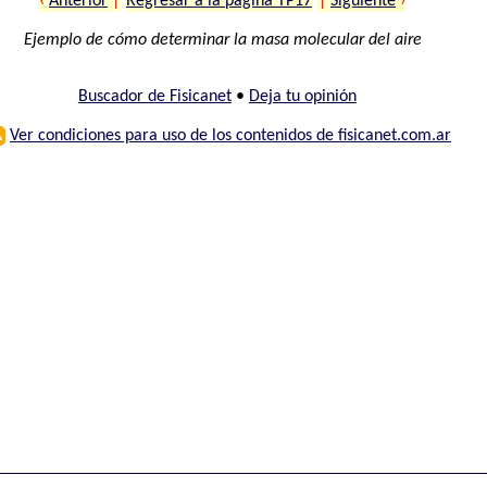
‹
Anterior
|
Regresar a la página TP17
|
Siguiente
›
Ejemplo de cómo determinar la masa molecular del aire
Buscador de Fisicanet
•
Deja tu opinión
⚠
Ver condiciones para uso de los contenidos de fisicanet.com.ar