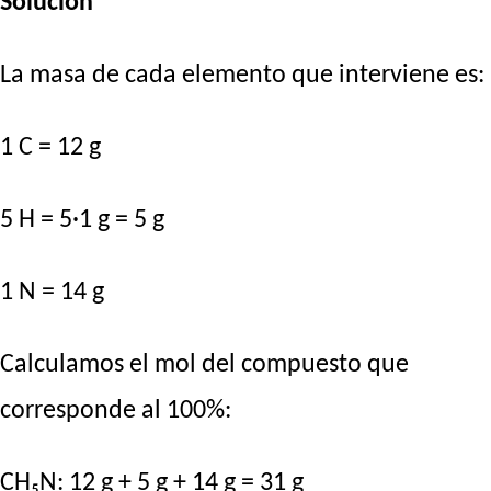
Solución
La masa de cada elemento que interviene es:
1 C = 12 g
5 H = 5·1 g = 5 g
1 N = 14 g
Calculamos el mol del compuesto que
corresponde al 100%:
CH₅N: 12 g + 5 g + 14 g = 31 g