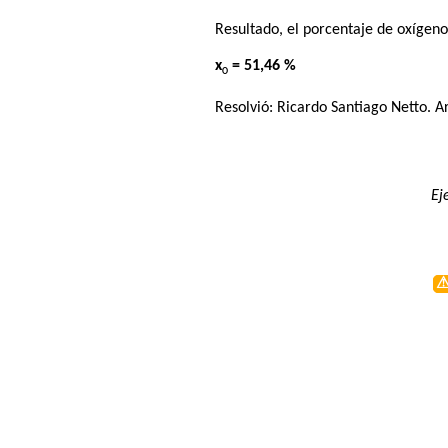
Resultado, el porcentaje de oxígeno
x
= 51,46 %
O
Resolvió:
Ricardo Santiago Netto
. A
Ej