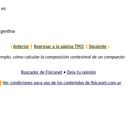
 es:
rgentina
‹
Anterior
|
Regresar a la página TP01
|
Siguiente
›
emplo, cómo calcular la composición centesimal de un compuesto
Buscador de Fisicanet
•
Deja tu opinión
⚠
Ver condiciones para uso de los contenidos de fisicanet.com.ar