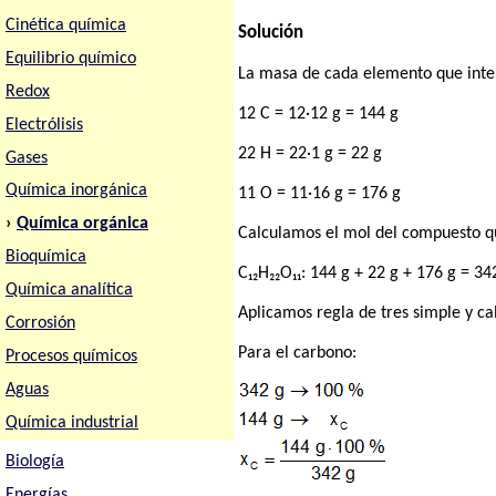
Cinética química
Solución
Equilibrio químico
La masa de cada elemento que inte
Redox
12 C = 12·12 g = 144 g
Electrólisis
22 H = 22·1 g = 22 g
Gases
Química inorgánica
11 O = 11·16 g = 176 g
›
Química orgánica
Calculamos el mol del compuesto q
Bioquímica
C₁₂H₂₂O₁₁: 144 g + 22 g + 176 g = 34
Química analítica
Aplicamos regla de tres simple y c
Corrosión
Para el carbono:
Procesos químicos
Aguas
Química industrial
Biología
Energías