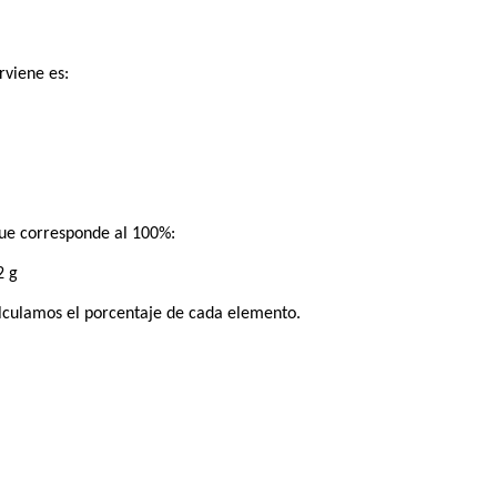
rviene es:
ue corresponde al 100%:
2 g
alculamos el porcentaje de cada elemento.