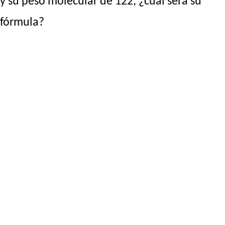
y su peso molecular de 122, ¿cuál será su
fórmula?