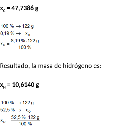
x
= 47,7386 g
C
Resultado, la masa de hidrógeno es:
x
= 10,6140 g
H