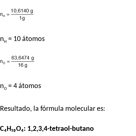
n
= 10 átomos
H
n
= 4 átomos
O
Resultado, la fórmula molecular es:
C₄H₁₀O₄: 1,2,3,4-tetraol-butano