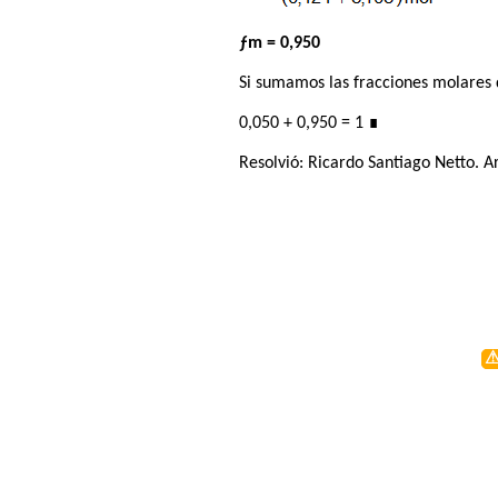
ƒm = 0,950
Si sumamos las fracciones molares d
0,050 + 0,950 = 1
∎
Resolvió:
Ricardo Santiago Netto
. A