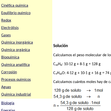
Cinética química
Equilibrio químico
Redox
Electrólisis
Gases
Química inorgánica
Solución
Química orgánica
Calculamos el peso molecular de l
Bioquímica
C₁₀H₈: 10·12 g + 8·1 g = 128 g
Química analítica
Corrosión
C₄H₁₀O: 4·12 g + 10·1 g + 16 g = 74 
Procesos químicos
Calculamos cuántos moles hay de c
Aguas
Química industrial
Biología
Energías