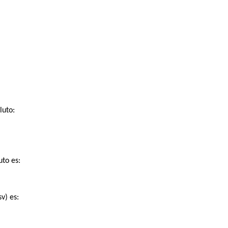
luto:
uto es:
v) es: