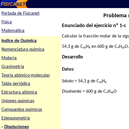
Portada de Fisicanet
Problema n
Física
Enunciado del ejercicio nº 1-c
Matemática
Calcular la fracción molar de la sig
Indice de Química
54,3 g de C₁₀H₈ en 600 g de C₄H₁₀O
Nomenclatura química
Desarrollo
Materia
Gravimetría
Datos:
Teoría atómico-molecular
Soluto = 54,3 g de C₁₀H₈
Tabla periódica
Disolvente = 600 g de C₄H₁₀O
Estructura atómica
Uniones químicas
Compuestos químicos
Estequiometria
›
Disoluciones