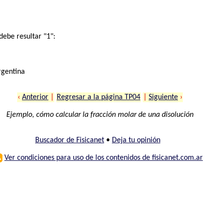
ebe resultar "1":
rgentina
‹
Anterior
|
Regresar a la página TP04
|
Siguiente
›
Ejemplo, cómo calcular la fracción molar de una disolución
Buscador de Fisicanet
•
Deja tu opinión
⚠
Ver condiciones para uso de los contenidos de fisicanet.com.ar