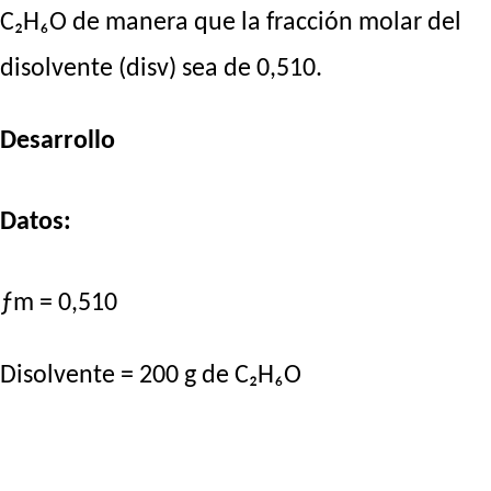
C₂H₆O de manera que la fracción molar del
disolvente (disv) sea de 0,510.
Desarrollo
Datos:
ƒm = 0,510
Disolvente = 200 g de C₂H₆O