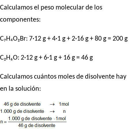
Calculamos el peso molecular de los
componentes:
C₇H₄O₂Br: 7·12 g + 4·1 g + 2·16 g + 80 g = 200 g
C₂H₆O: 2·12 g + 6·1 g + 16 g = 46 g
Calculamos cuántos moles de disolvente hay
en la solución: