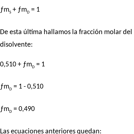
ƒm
+ ƒm
= 1
S
D
De esta última hallamos la fracción molar del
disolvente:
0,510 + ƒm
= 1
D
ƒm
= 1 - 0,510
D
ƒm
= 0,490
D
Las ecuaciones anteriores quedan: