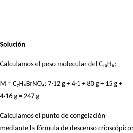
Solución
Calculamos el peso molecular del C₁₀H₈:
M = C₇H₄BrNO₄: 7·12 g + 4·1 + 80 g + 15 g +
4·16 g = 247 g
Calculamos el punto de congelación
mediante la fórmula de descenso crioscópico: