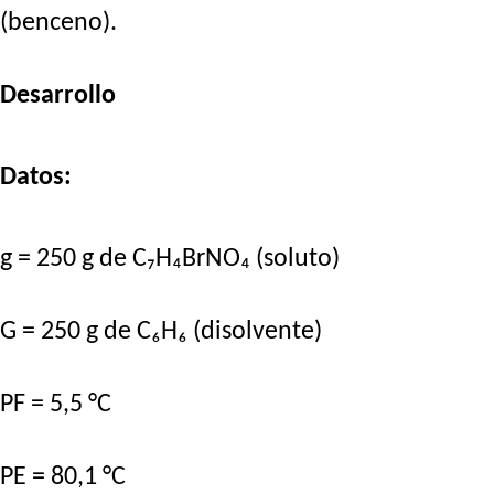
(benceno).
Desarrollo
Datos:
g = 250 g de C₇H₄BrNO₄ (soluto)
G = 250 g de C₆H₆ (disolvente)
PF = 5,5 °C
PE = 80,1 °C