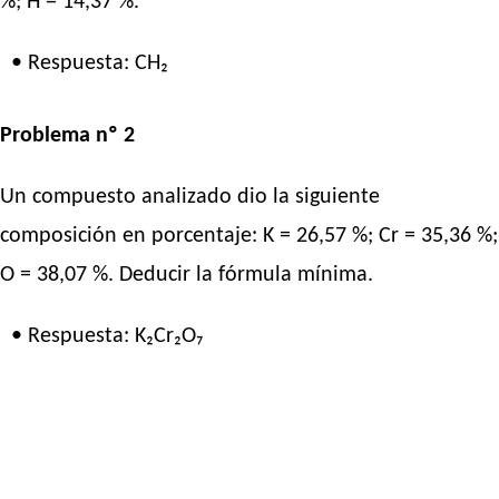
%; H = 14,37 %.
• Respuesta: CH₂
Problema nº 2
Un compuesto analizado dio la siguiente
composición en porcentaje: K = 26,57 %; Cr = 35,36 %;
O = 38,07 %. Deducir la fórmula mínima.
• Respuesta: K₂Cr₂O₇