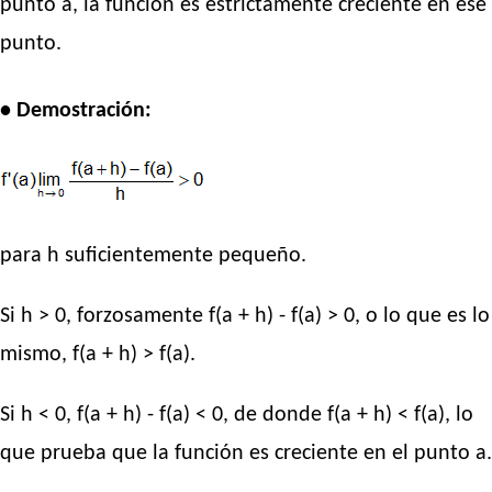
punto a, la función es estrictamente creciente en ese
punto.
• Demostración:
para h suficientemente pequeño.
Si h > 0, forzosamente f(a + h) - f(a) > 0, o lo que es lo
mismo, f(a + h) > f(a).
Si h < 0, f(a + h) - f(a) < 0, de donde f(a + h) < f(a), lo
que prueba que la función es creciente en el punto a.