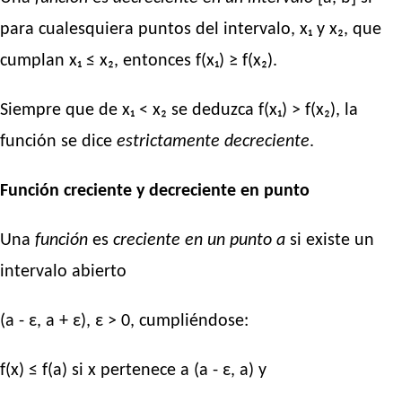
para cualesquiera puntos del intervalo, x₁ y x₂, que
cumplan x₁ ≤ x₂, entonces f(x₁) ≥ f(x₂).
Siempre que de x₁ < x₂ se deduzca f(x₁) > f(x₂), la
función se dice
estrictamente decreciente
.
Función creciente y decreciente en punto
Una
función
es
creciente en un punto a
si existe un
intervalo abierto
(a - ε, a + ε), ε > 0, cumpliéndose:
f(x) ≤ f(a) si x pertenece a (a - ε, a) y