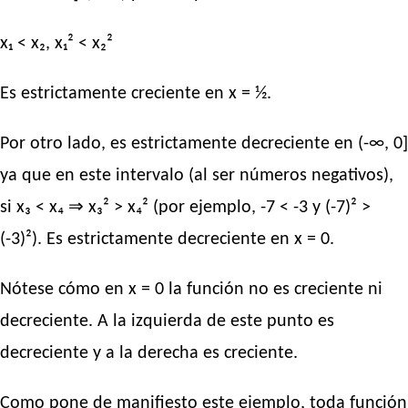
x₁ < x₂, x₁² < x₂²
Es estrictamente creciente en x = ½.
Por otro lado, es estrictamente decreciente en (-∞, 0]
ya que en este intervalo (al ser números negativos),
si x₃ < x₄ ⇒ x₃² > x₄² (por ejemplo, -7 < -3 y (-7)² >
(-3)²). Es estrictamente decreciente en x = 0.
Nótese cómo en x = 0 la función no es creciente ni
decreciente. A la izquierda de este punto es
decreciente y a la derecha es creciente.
Como pone de manifiesto este ejemplo, toda función