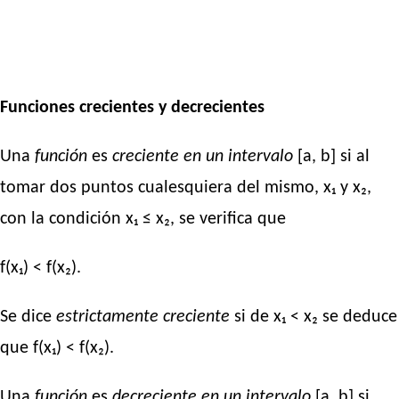
Funciones crecientes y decrecientes
Una
función
es
creciente en un intervalo
[a, b] si al
tomar dos puntos cualesquiera del mismo, x₁ y x₂,
con la condición x₁ ≤ x₂, se verifica que
f(x₁) < f(x₂).
Se dice
estrictamente creciente
si de x₁ < x₂ se deduce
que f(x₁) < f(x₂).
Una
función
es
decreciente en un intervalo
[a, b] si