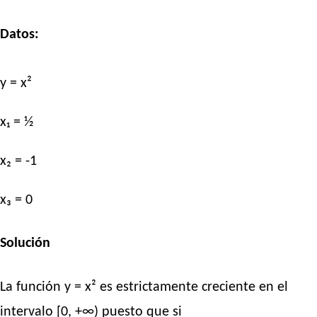
Datos:
y = x²
x₁ = ½
x₂ = -1
x₃ = 0
Solución
La función y = x² es estrictamente creciente en el
intervalo [0, +∞) puesto que si