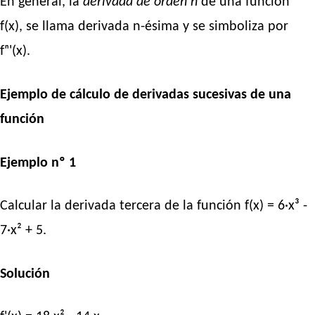
En general, la
derivada de orden n
de una función
f(x), se llama derivada n-ésima y se simboliza por
fⁿ'(x).
Ejemplo de cálculo de derivadas sucesivas de una
función
Ejemplo nº 1
Calcular la derivada tercera de la función f(x) = 6·x³ -
7·x² + 5.
Solución