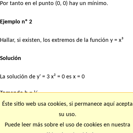
Por tanto en el punto (0, 0) hay un mínimo.
Ejemplo nº 2
Hallar, si existen, los extremos de la función y = x³
Solución
La solución de y' = 3 x² = 0 es x = 0
Tomando h = ¼
Éste sitio web usa cookies, si permanece aquí acepta
f(0 + ¼) = (¼)³ = 1/64 > f(0) = 0
su uso.
Puede leer más sobre el uso de cookies en nuestra
y