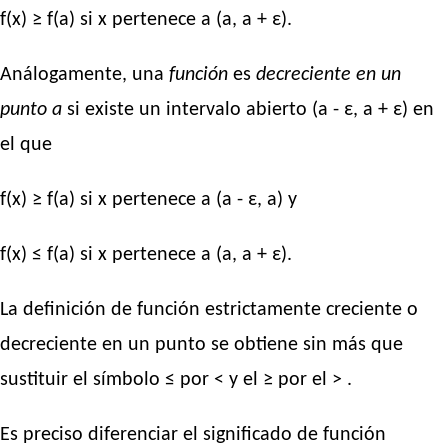
f(x) ≥ f(a) si x pertenece a (a, a + ε).
Análogamente, una
función
es
decreciente en un
punto a
si existe un intervalo abierto (a - ε, a + ε) en
el que
f(x) ≥ f(a) si x pertenece a (a - ε, a) y
f(x) ≤ f(a) si x pertenece a (a, a + ε).
La definición de función estrictamente creciente o
decreciente en un punto se obtiene sin más que
sustituir el símbolo ≤ por < y el ≥ por el > .
Es preciso diferenciar el significado de función