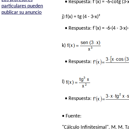
• Respuesta: f'(x) = -6·cotg (3·x
particulares pueden
publicar su anuncio
j) f(x) = tg (4 - 3·x)²
• Respuesta: f'(x) = -6·(4 - 3·x)·
k)
• Respuesta:
l)
• Respuesta:
• Fuente:
"Cálculo Infinitesimal". M. M. Ta