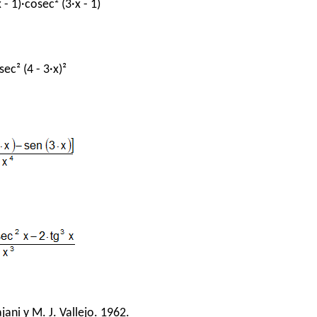
 - 1)·cosec² (3·x - 1)
sec² (4 - 3·x)²
jani y M. J. Vallejo. 1962.