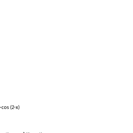
)
·cos (2·x)