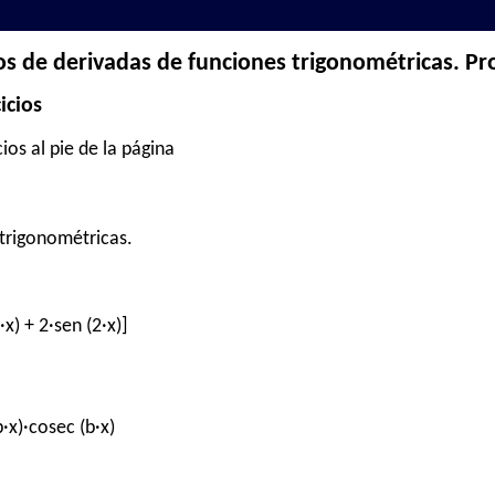
ios de derivadas de funciones trigonométricas. P
icios
ios al pie de la página
 trigonométricas.
·x) + 2·sen (2·x)]
b·x)·cosec (b·x)