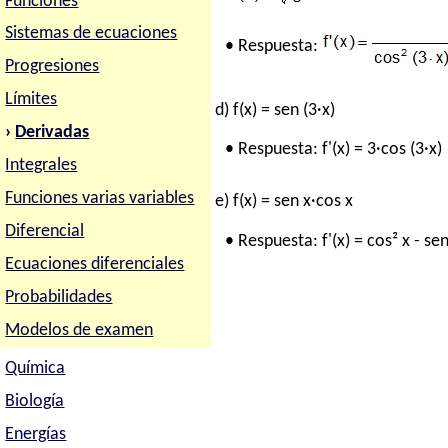
Funciones
Sistemas de ecuaciones
• Respuesta:
Progresiones
Límites
d) f(x) = sen (3·x)
›
Derivadas
• Respuesta: f'(x) = 3·cos (3·x)
Integrales
Funciones varias variables
e) f(x) = sen x·cos x
Diferencial
• Respuesta: f'(x) = cos² x - sen
Ecuaciones diferenciales
Probabilidades
Modelos de examen
Química
Biología
Energías