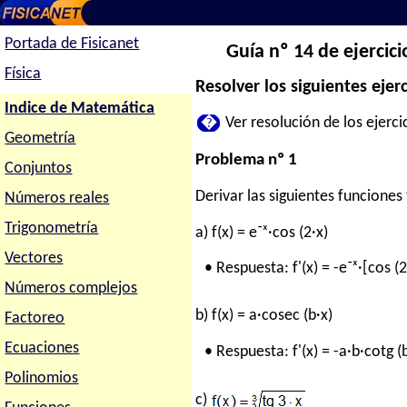
Portada de Fisicanet
Guía nº 14 de ejercic
Física
Resolver los siguientes ejerc
Indice de Matemática
�
Ver resolución de los ejercic
Geometría
Problema nº 1
Conjuntos
Derivar las siguientes funciones
Números reales
Trigonometría
a) f(x) = e⁻ˣ·cos (2·x)
Vectores
• Respuesta: f'(x) = -e⁻ˣ·[cos (2
Números complejos
b) f(x) = a·cosec (b·x)
Factoreo
Ecuaciones
• Respuesta: f'(x) = -a·b·cotg (
Polinomios
c)