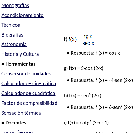
Monografías
Acondicionamiento
Técnicos
Biografías
f)
Astronomía
• Respuesta: f'(x) = cos x
Historia y Cultura
• Herramientas
g) f(x) = 2·cos (2·x)
Conversor de unidades
• Respuesta: f'(x) = -4·sen (2·x
Calculador de cinemática
Calculador de cuadrática
h) f(x) = sen³ (2·x)
Factor de compresibilidad
• Respuesta: f'(x) = 6·sen² (2·x)
Sensación térmica
• Docentes
i) f(x) = cotg² (3·x - 1)
Los profesores