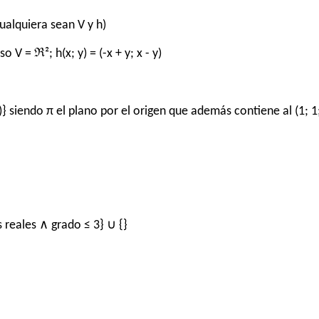
ualquiera sean V y h)
o V = ℜ²; h(x; y) = (-x + y; x - y)
siendo π el plano por el origen que además contiene al (1; 1; 1
 reales ∧ grado ≤ 3} ∪ {}