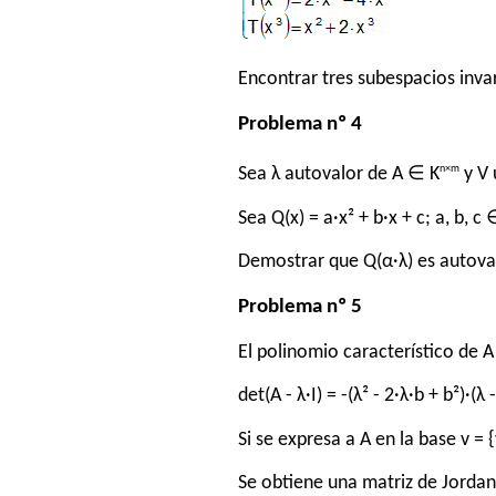
Encontrar tres subespacios inva
Problema nº 4
n×m
Sea λ autovalor de A ∈ K
y V 
Sea Q(x) = a·x² + b·x + c; a, b, c
Demostrar que Q(α·λ) es autoval
Problema nº 5
El polinomio característico de A
det(A - λ·I) = -(λ² - 2·λ·b + b²)·(λ -
Si se expresa a A en la base v = {v₁
Se obtiene una matriz de Jorda