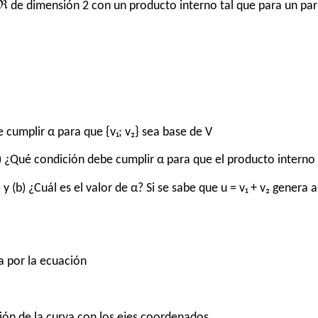
ℜ de dimensión 2 con un producto interno tal que para un par 
 cumplir α para que {v₁; v₂} sea base de V
 ¿Qué condición debe cumplir α para que el producto interno 
y (b) ¿Cuál es el valor de α? Si se sabe que u = v₁ + v₂ gener
a por la ecuación
ción de la curva con los ejes coordenados