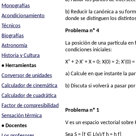
Monografías
b) Reducir la canónica a su for
Acondicionamiento
donde se distinguen los distint
Técnicos
Problema nº 4
Biografías
La posición de una partícula en 
Astronomía
condiciones iniciales:
Historia y Cultura
X" + 2·X' + X = 0; X(0) = 2; X'(0) =
• Herramientas
a) Calcule en que instante la pa
Conversor de unidades
Calculador de cinemática
b) Discuta si volverá a pasar po
Calculador de cuadrática
Factor de compresibilidad
Problema nº 1
Sensación térmica
V es un espacio vectorial sobre 
• Docentes
Sea S = {f ∈ L(v)/f h = h f}
Los profesores