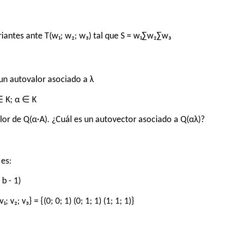
riantes ante T(w₁; w₂; w₃) tal que S = w₁∑w₂∑w₃
un autovalor asociado a λ
 ∈ K; α ∈ K
or de Q(α·A). ¿Cuál es un autovector asociado a Q(αλ)?
 es:
 b - 1)
; v₂; v₃} = {(0; 0; 1) (0; 1; 1) (1; 1; 1)}
n