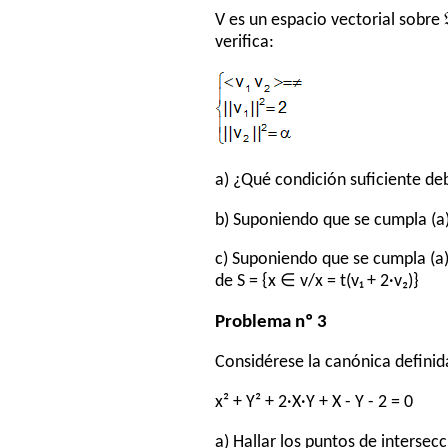
V es un espacio vectorial sobre 
verifica:
a) ¿Qué condición suficiente deb
b) Suponiendo que se cumpla (a)
c) Suponiendo que se cumpla (a) 
de S = {x ∈ v/x = t(v₁ + 2·v₂)}
Problema nº 3
Considérese la canónica definid
x² + Y² + 2·X·Y + X - Y - 2 = 0
a) Hallar los puntos de intersec