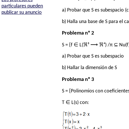
particulares pueden
a) Probar que S es subespacio (c
publicar su anuncio
b) Halla una base de S para el cas
Problema nº 2
S = {f ∈ L(ℜ³ ⟶ ℜ⁴) /π ⊆ Nu(f)} 
a) Probar que S es subespacio
b) Hallar la dimensión de S
Problema nº 3
S = {Polinomios con coeficientes
T ∈ L(s) con: