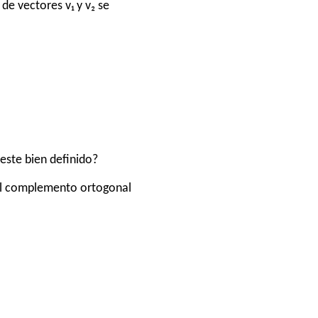
de vectores v₁ y v₂ se
este bien definido?
a al complemento ortogonal