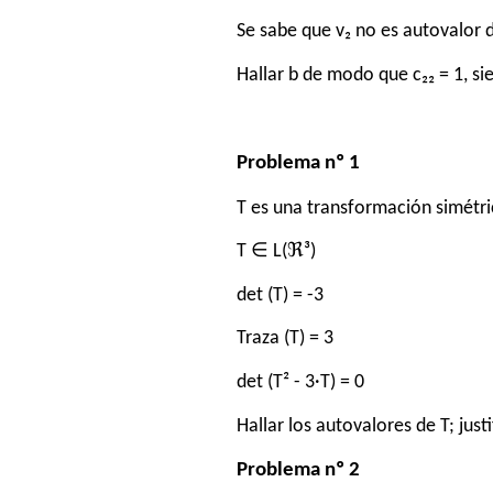
Se sabe que v₂ no es autovalor 
Hallar b de modo que c₂₂ = 1, si
Problema nº 1
T es una transformación simétric
T ∈ L(ℜ³)
det (T) = -3
Traza (T) = 3
det (T² - 3·T) = 0
Hallar los autovalores de T; jus
Problema nº 2