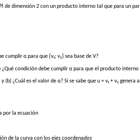
ℜ de dimensión 2 con un producto interno tal que para un par 
e cumplir α para que {v₁; v₂} sea base de V?
 ¿Qué condición debe cumplir α para que el producto interno 
y (b) ¿Cuál es el valor de α? Si se sabe que u = v₁ + v₂ gener
a por la ecuación
ción de la curva con los ejes coordenados