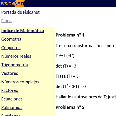
Portada de Fisicanet
Física
Indice de Matemática
Problema nº 1
Geometría
T es una transformación simétric
Conjuntos
T ∈ L(ℜ³)
Números reales
Trigonometría
det (T) = -3
Vectores
Traza (T) = 3
Números complejos
det (T² - 3·T) = 0
Factoreo
Hallar los autovalores de T; jus
Ecuaciones
Problema nº 2
Polinomios