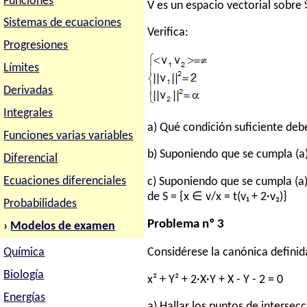
Funciones
V es un espacio vectorial sobre 
Sistemas de ecuaciones
Verifica:
Progresiones
Límites
Derivadas
Integrales
a) Qué condición suficiente debe
Funciones varias variables
b) Suponiendo que se cumpla (a)
Diferencial
Ecuaciones diferenciales
c) Suponiendo que se cumpla (a) 
de S = {x ∈ v/x = t(v₁ + 2·v₂)}
Probabilidades
Problema nº 3
›
Modelos de examen
Considérese la canónica definid
Química
Biología
x² + Y² + 2·X·Y + X - Y - 2 = 0
Energías
a) Hallar los puntos de intersec