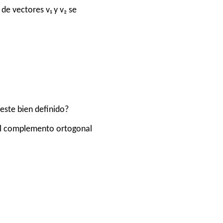
de vectores v₁ y v₂ se
este bien definido?
a al complemento ortogonal